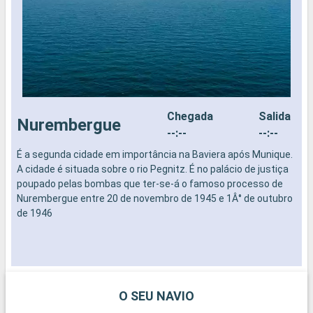
Chegada
Salida
Nurembergue
--:--
--:--
É a segunda cidade em importância na Baviera após Munique.
B
A cidade é situada sobre o rio Pegnitz. É no palácio de justiça
d
poupado pelas bombas que ter-se-á o famoso processo de
Nurembergue entre 20 de novembro de 1945 e 1Â° de outubro
de 1946
O SEU NAVIO