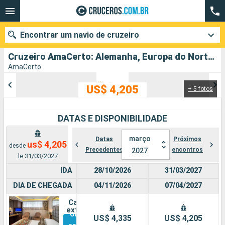
Encontrar um navio de cruzeiro
Cruzeiro AmaCerto: Alemanha, Europa do Norte partindo de Nurembergue
AmaCerto
US$ 4,205
+ 5 fotos
Quando ir?
Data de partida
DATAS E DISPONIBILIDADE
Cidades
Companhias
março
Datas
Próximos
us$ 4,205
desde
Precedentes
encontros
2027
le 31/03/2027
Pesquisar
IDA
28/10/2026
31/03/2027
DIA DE CHEGADA
04/11/2026
07/04/2027
Cabine
externa
Outras
US$ 4,335
US$ 4,205