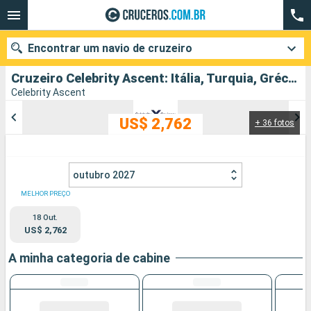
Encontrar um navio de cruzeiro
Cruzeiro Celebrity Ascent: Itália, Turquia, Grécia partindo de Civitavecchia (Roma)
Celebrity Ascent
US$ 2,762
+ 36 fotos
Quando ir?
Data de partida
outubro 2027
Cidades
Companhias
MELHOR PREÇO
18 Out.
Pesquisar
US$ 2,762
A minha categoria de cabine