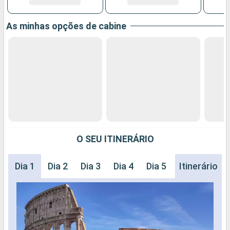
As minhas opções de cabine
O SEU ITINERÁRIO
Dia 1
Dia 2
Dia 3
Dia 4
Dia 5
Dia 6
Itinerário
Dia 