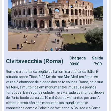
Chegada
Salida
Civitavecchia (Roma)
00:00
17:00
Roma é a capital da região do Latium e a capital da Itália. É
N
situada sobre Tibre, à 22 Km do mar Mar Mediterrâneo. Às
vezes é chamada de cidade das sete colinas. Roma, pela sua
história, é muito rica em monumentos, museus e pontos
turisticos. É a segunda cidade mais visitada do mundo, depois
de Paris tendo cerca de 10 milhões de visitantes por ano. A
cidade eterna oferece monumentos mundialmente
conhecidos como o Palácio do Vaticano, o Coliseo e a Fonte