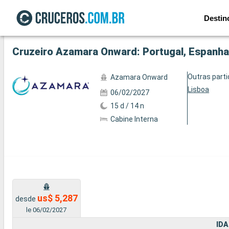
Destin
Ver a 39 fotos
Cruzeiro Azamara Onward: Portugal, Espanha
Outras part
Azamara Onward
Lisboa
06/02/2027
15 d / 14 n
Cabine Interna
us$ 5,287
desde
le 06/02/2027
IDA