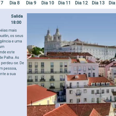
 7
Dia 8
Dia 9
Dia 10
Dia 11
Dia 12
Dia 13
Dia
Salida
18:00
péias mais
élin, os seus
gência e uma
 um
onde este
e Palha. As
 perdeu-se. De
em pessoa,
nte a sua