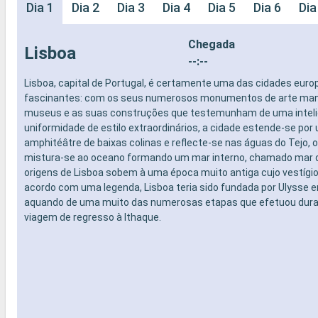
Dia 1
Dia 2
Dia 3
Dia 4
Dia 5
Dia 6
Dia
Chegada
Lisboa
--:--
Lisboa, capital de Portugal, é certamente uma das cidades euro
fascinantes: com os seus numerosos monumentos de arte manu
museus e as suas construções que testemunham de uma inteli
uniformidade de estilo extraordinários, a cidade estende-se por
amphitéâtre de baixas colinas e reflecte-se nas águas do Tejo, 
mistura-se ao oceano formando um mar interno, chamado mar d
origens de Lisboa sobem à uma época muito antiga cujo vestígio
acordo com uma legenda, Lisboa teria sido fundada por Ulysse 
aquando de uma muito das numerosas etapas que efetuou dura
viagem de regresso à Ithaque.