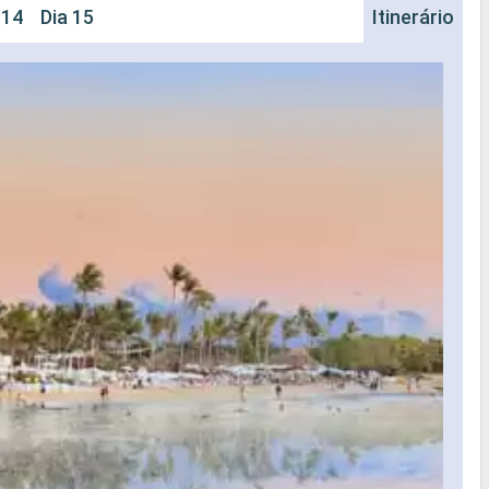
 14
Dia 15
Itinerário
Na
Nave