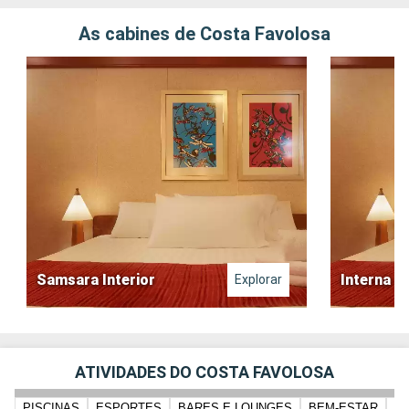
instrutor para lhe acompanhar.
As cabines de Costa Favolosa
Samsara Interior
Interna
Explorar
ATIVIDADES DO COSTA FAVOLOSA
PISCINAS
ESPORTES
BARES E LOUNGES
BEM-ESTAR
C