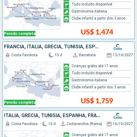
Tudo incluído disponível
Gastronomia italiana
Clube infantil a partir dos 3 anos
US$ 1,474
Pensão completa
FRANCIA, ITÁLIA, GRÉCIA, TUNÍSIA, ESPANHA
Costa Favolosa
15 d
Barcelona
13/10/2027
Crianças grátis até 17 anos
Tudo incluído disponível
Gastronomia italiana
Clube infantil a partir dos 3 anos
US$ 1,759
Pensão completa
ITÁLIA, GRÉCIA, TUNÍSIA, ESPANHA, FRANCIA
Costa Favolosa
15 d
Civitavecchia (Roma)
16/10/2027
Crianças grátis até 17 anos