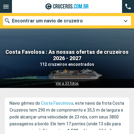
Encontrar um navio de cruzeiro
Costa Favolosa : As nossas ofertas de cruzeiros
Quando ir?
2026 - 2027
112 cruzeiros encontrados
Data de partida
Cidades
Companhias
Ver a 33 fotos
Pesquisar
Navio gêmeo do
Costa Fascinosa
, este navio da frota Costa
Cruzeiros tem 290 m de comprimento e 35,5 m de largura e
pode alcançar uma velocidade de 23 nós, com seus 3800
passageiros a bordo. Ele tem 17 pontes (onde 13 são para
os passageiros). O barco tem
1.508 cabines
e 594 são