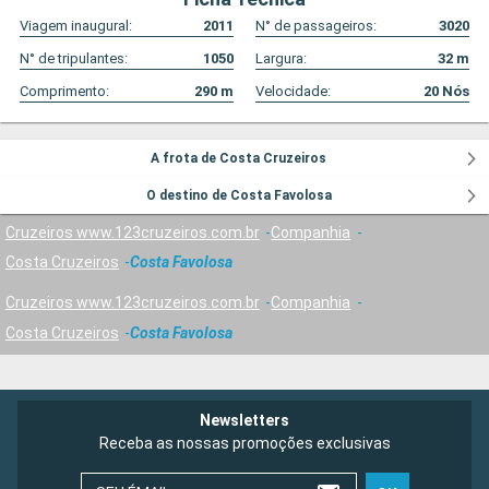
Viagem inaugural:
2011
N° de passageiros:
3020
N° de tripulantes:
1050
Largura:
32
m
Comprimento:
290
m
Velocidade:
20
Nós
A frota de Costa Cruzeiros
O destino de Costa Favolosa
Cruzeiros www.123cruzeiros.com.br
Companhia
Costa Cruzeiros
Costa Favolosa
Cruzeiros www.123cruzeiros.com.br
Companhia
Costa Cruzeiros
Costa Favolosa
Newsletters
Receba as nossas promoções exclusivas