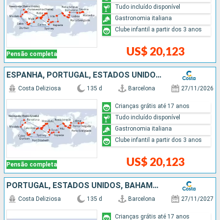
Tudo incluído disponível
Gastronomia italiana
Clube infantil a partir dos 3 anos
US$ 20,123
Pensão completa
ESPANHA, PORTUGAL, ESTADOS UNIDOS, BAHAMAS, PANAMÁ, COSTA RICA, GUATEMALA, MÉXICO, FRANCIA, FIDJI (ILHAS), NOVA CALEDÔNIA, AUSTRÁLIA, PAPUA NOVA GUINÉ, JAPÃO, TAIWAN, CHINA, VITENÃ, TAILÃNDIA, SINGAPU
Costa Deliziosa
135 d
Barcelona
27/11/2026
Crianças grátis até 17 anos
Tudo incluído disponível
Gastronomia italiana
Clube infantil a partir dos 3 anos
US$ 20,123
Pensão completa
PORTUGAL, ESTADOS UNIDOS, BAHAMAS, PANAMÁ, COSTA RICA, GUATEMALA, MÉXICO, SAMOA, FIDJI (ILHAS), TONGA, NOVA ZELÂNDIA, AUSTRÁLIA, PAPUA NOVA GUINÉ, JAPÃO, TAIWAN, CHINA, VITENÃ, SINGAPURA, MALÁSIA, TAI
Costa Deliziosa
135 d
Barcelona
27/11/2027
Crianças grátis até 17 anos