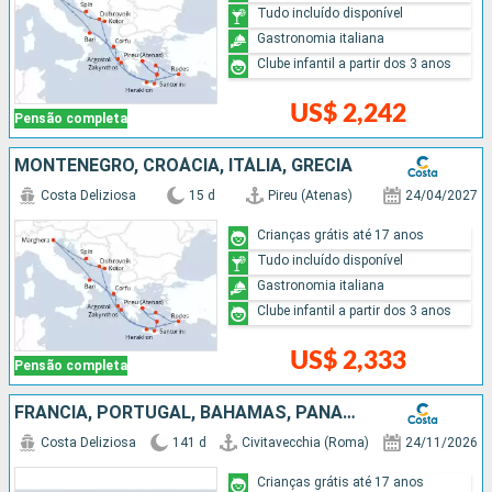
Tudo incluído disponível
Gastronomia italiana
Clube infantil a partir dos 3 anos
US$ 2,242
Pensão completa
MONTENEGRO, CROÁCIA, ITÁLIA, GRÉCIA
Costa Deliziosa
15 d
Pireu (Atenas)
24/04/2027
Crianças grátis até 17 anos
Tudo incluído disponível
Gastronomia italiana
Clube infantil a partir dos 3 anos
US$ 2,333
Pensão completa
FRANCIA, PORTUGAL, BAHAMAS, PANAMÁ, COSTA RICA, GUATEMALA, MÉXICO, ESTADOS UNIDOS, FIDJI (ILHAS), NOVA CALEDÔNIA, AUSTRÁLIA, PAPUA NOVA GUINÉ, JAPÃO, TAIWAN, CHINA, VITENÃ, TAILÃNDIA, SINGAPURA, MALÁS
Costa Deliziosa
141 d
Civitavecchia (Roma)
24/11/2026
Crianças grátis até 17 anos