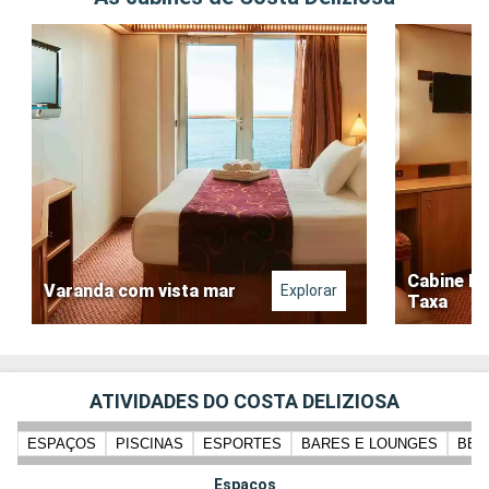
Cabine Int
Varanda com vista mar
Explorar
Taxa
ATIVIDADES DO COSTA DELIZIOSA
ESPAÇOS
PISCINAS
ESPORTES
BARES E LOUNGES
BEM
Espaços