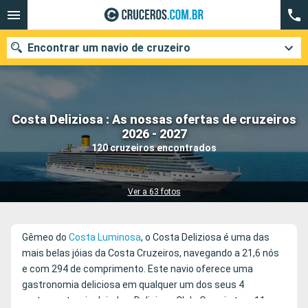
Encontrar um navio de cruzeiro
Costa Deliziosa : As nossas ofertas de cruzeiros
Quando ir?
2026 - 2027
120 cruzeiros encontrados
Data de partida
Cidades
Companhias
Ver a 63 fotos
Pesquisar
Gêmeo do
Costa Luminosa
, o Costa Deliziosa é uma das
mais belas jóias da Costa Cruzeiros, navegando a 21,6 nós
e com 294 de comprimento. Este navio oferece uma
gastronomia deliciosa em qualquer um dos seus 4
restaurantes, incluindo o Deliziosa Club. O navio tem 11