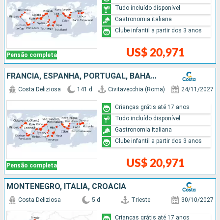
Tudo incluído disponível
Gastronomia italiana
Clube infantil a partir dos 3 anos
US$ 20,971
Pensão completa
FRANCIA, ESPANHA, PORTUGAL, BAHAMAS, PANAMÁ, COSTA RICA, GUATEMALA, MÉXICO, ESTADOS UNIDOS, SAMOA, FIDJI (ILHAS), TONGA, NOVA ZELÂNDIA, AUSTRÁLIA, PAPUA NOVA GUINÉ, JAPÃO, TAIWAN, CHINA, VITENÃ, SINGA
Costa Deliziosa
141 d
Civitavecchia (Roma)
24/11/2027
Crianças grátis até 17 anos
Tudo incluído disponível
Gastronomia italiana
Clube infantil a partir dos 3 anos
US$ 20,971
Pensão completa
MONTENEGRO, ITÁLIA, CROÁCIA
Costa Deliziosa
5 d
Trieste
30/10/2027
Crianças grátis até 17 anos