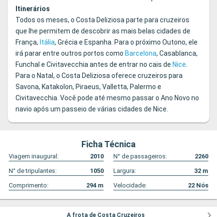
Itinerários
Todos os meses, o Costa Deliziosa parte para cruzeiros
que lhe permitem de descobrir as mais belas cidades de
França,
Itália
, Grécia e Espanha. Para o próximo Outono, ele
irá parar entre outros portos como
Barcelona
, ​​Casablanca,
Funchal e Civitavecchia antes de entrar no cais de
Nice
.
Para o Natal, o Costa Deliziosa oferece cruzeiros para
Savona, Katakolon, Piraeus, Valletta, Palermo e
Civitavecchia. Você pode até mesmo passar o Ano Novo no
navio após um passeio de várias cidades de Nice.
Ficha Técnica
Viagem inaugural:
2010
N° de passageiros:
2260
N° de tripulantes:
1050
Largura:
32
m
Comprimento:
294
m
Velocidade:
22
Nós
A frota de Costa Cruzeiros