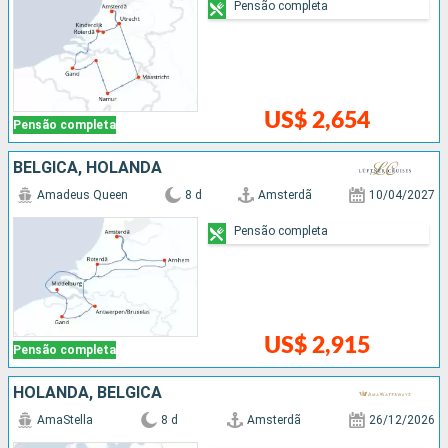
Pensão completa
US$ 2,654
Pensão completa
BÉLGICA, HOLANDA
Amadeus Queen
8 d
Amsterdã
10/04/2027
Pensão completa
US$ 2,915
Pensão completa
HOLANDA, BÉLGICA
AmaStella
8 d
Amsterdã
26/12/2026