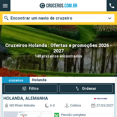
Encontrar um navio de cruzeiro
Cruzeiros Holanda : Ofertas e promoções 2026 -
Quando ir?
2027
148 cruzeiros encontrados
Data de partida
Cidades
Companhias
148
Os seus critérios de pesquisa:
Holanda
cruzeiros
Pesquisar
Filtro
Ordenar
HOLANDA, ALEMANHA
MS Rhein Melodie
6 d
Colônia
27/03/2027
Pensão completa