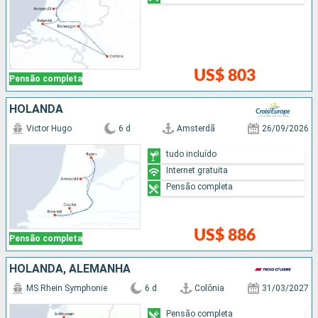
US$ 803
Pensão completa
HOLANDA
Victor Hugo
6 d
Amsterdã
26/09/2026
tudo incluído
Internet gratuita
Pensão completa
US$ 886
Pensão completa
HOLANDA, ALEMANHA
MS Rhein Symphonie
6 d
Colônia
31/03/2027
Pensão completa