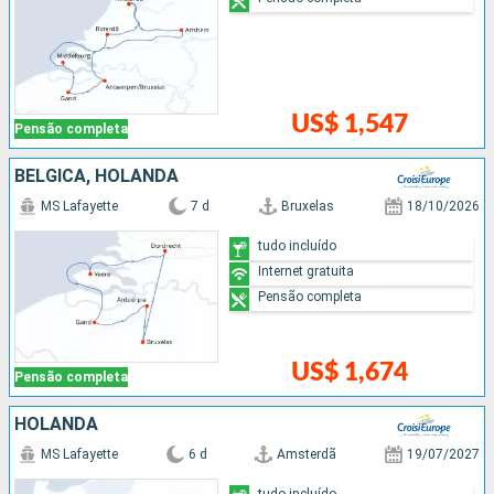
US$ 1,547
Pensão completa
BÉLGICA, HOLANDA
MS Lafayette
7 d
Bruxelas
18/10/2026
tudo incluído
Internet gratuita
Pensão completa
US$ 1,674
Pensão completa
HOLANDA
MS Lafayette
6 d
Amsterdã
19/07/2027
tudo incluído