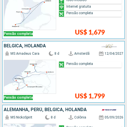
Internet gratuita
Pensão completa
US$ 1,679
Pensão completa
BÉLGICA, HOLANDA
MS Amadeus Cara
8 d
Amsterdã
12/04/2027
Pensão completa
US$ 1,799
Pensão completa
ALEMANHA, PERÚ, BÉLGICA, HOLANDA
MS NickoSpirit
8 d
Colônia
05/09/2026