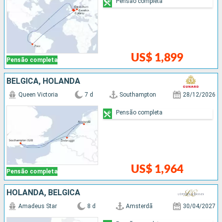
Pensão completa
US$ 1,899
Pensão completa
BÉLGICA, HOLANDA
Queen Victoria
7 d
Southampton
28/12/2026
Pensão completa
US$ 1,964
Pensão completa
HOLANDA, BÉLGICA
Amadeus Star
8 d
Amsterdã
30/04/2027