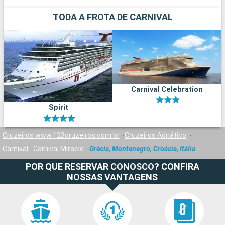
TODA A FROTA DE CARNIVAL
Carnival Celebration
Spirit
Cruzeiros www.123cruzeiros.com.br
Cruzeiros Adriático
Carnival
Carnival Miracle
Grécia, Montenegro, Croácia, Itália
POR QUE RESERVAR CONOSCO? CONFIRA
NOSSAS VANTAGENS