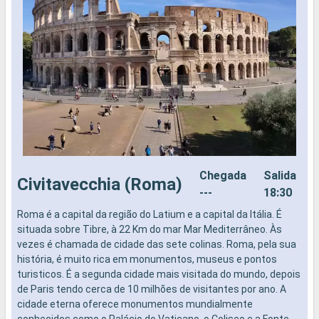
Chegada
Salida
Civitavecchia (Roma)
---
18:30
Roma é a capital da região do Latium e a capital da Itália. É
N
situada sobre Tibre, à 22 Km do mar Mar Mediterrâneo. Às
vezes é chamada de cidade das sete colinas. Roma, pela sua
história, é muito rica em monumentos, museus e pontos
turisticos. É a segunda cidade mais visitada do mundo, depois
de Paris tendo cerca de 10 milhões de visitantes por ano. A
cidade eterna oferece monumentos mundialmente
conhecidos como o Palácio do Vaticano, o Coliseo e a Fonte