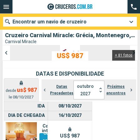
Encontrar um navio de cruzeiro
Cruzeiro Carnival Miracle: Grécia, Montenegro, Croácia, Itália partindo de Civitavecchia (Roma)
Carnival Miracle
US$ 987
+ 81 fotos
Quando ir?
Data de partida
DATAS E DISPONIBILIDADE
Cidades
Companhias
outubro
Datas
Próximos
us$ 987
desde
Precedentes
encontros
2027
le 08/10/2027
Pesquisar
IDA
08/10/2027
DIA DE CHEGADA
16/10/2027
Cabine
interna
Outras
US$ 987