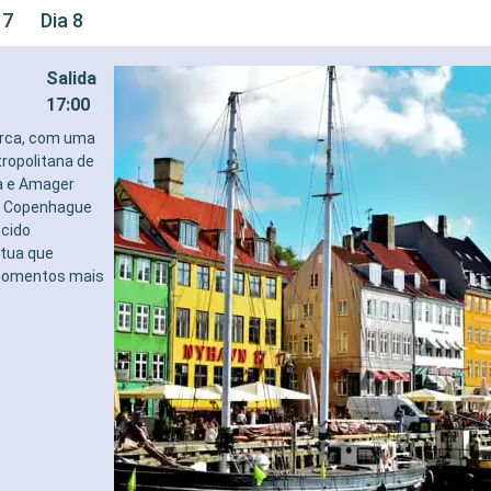
 7
Dia 8
Salida
17:00
arca, com uma
ropolitana de
ia e Amager
. Copenhague
cido
átua que
 momentos mais