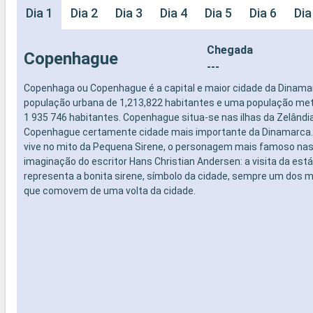
Dia 1
Dia 2
Dia 3
Dia 4
Dia 5
Dia 6
Dia
Chegada
Copenhague
---
Copenhaga ou Copenhague é a capital e maior cidade da Dinam
população urbana de 1,213,822 habitantes e uma população met
1 935 746 habitantes. Copenhague situa-se nas ilhas da Zelând
Copenhague certamente cidade mais importante da Dinamarca
vive no mito da Pequena Sirene, o personagem mais famoso nas
imaginação do escritor Hans Christian Andersen: a visita da est
representa a bonita sirene, símbolo da cidade, sempre um dos
que comovem de uma volta da cidade.