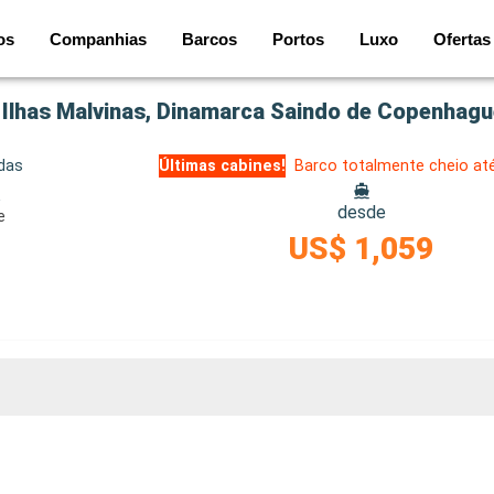
os
Companhias
Barcos
Portos
Luxo
Ofertas
 Ilhas Malvinas, Dinamarca Saindo de Copenhag
idas
Últimas cabines!
Barco totalmente cheio at
e
desde
e
US$ 1,059