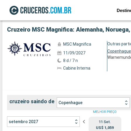
Destin
Ver a 128 fotos
Cruzeiro MSC Magnifica: Alemanha, Noruega,
Outras part
MSC Magnifica
Copenhagu
11/09/2027
Warnemund
8 d / 7 n
Cabine Interna
cruzeiro saindo de
Copenhague
MELHOR PREÇO
setembro 2027
11 Set.
US$ 1,059