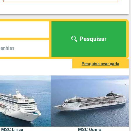
Pesquisar
anhias
Pesquisa avançada
MSC Lirica
MSC Opera