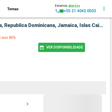
Estamos
abertos
Temas
+55 21 4042 0503
Cruzeiro MSC Poesia: Estados Unidos, Colombia, Panamá, Costa Rica, Honduras, Belize, Aruba, Republica Dominicana, Jamaica, Islas Caimán Saindo de Miami
é aos 86%
VER DISPONIBILIDADE