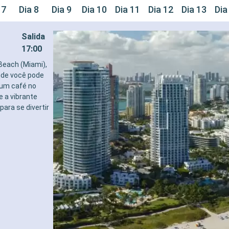
 7
Dia 8
Dia 9
Dia 10
Dia 11
Dia 12
Dia 13
Dia
Salida
17:00
Beach (Miami),
nde você pode
 um café no
e a vibrante
para se divertir