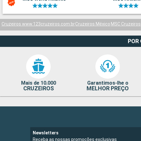
Cruzeiros www.123cruzeiros.com.br
Cruzeiros México
MSC Cruzeiros
POR
Mais de 10.000
Garantimos-lhe o
CRUZEIROS
MELHOR PREÇO
Newsletters
Receba as nossas promoções exclusivas