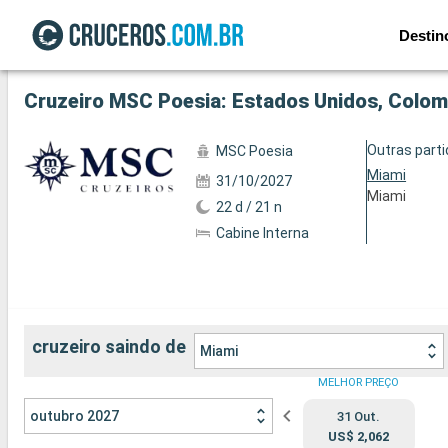
Destin
Ver a 75 fotos
Outras part
MSC Poesia
Miami
31/10/2027
Miami
22 d / 21 n
Cabine Interna
cruzeiro saindo de
Miami
MELHOR PREÇO
outubro 2027
31 Out.
US$ 2,062