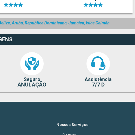
elize, Aruba, Republica Dominicana, Jamaica, Islas Caimán
GENS
Seguro
Assistência
ANULAÇÃO
7/7 D
Nossos Serviços