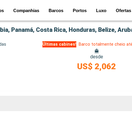
os
Companhias
Barcos
Portos
Luxo
Ofertas
idas
Últimas cabines!
Barco totalmente cheio at
desde
US$ 2,062