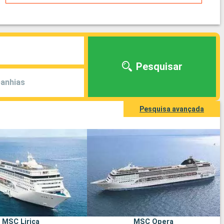
Pesquisar
anhias
Pesquisa avançada
MSC Lirica
MSC Opera