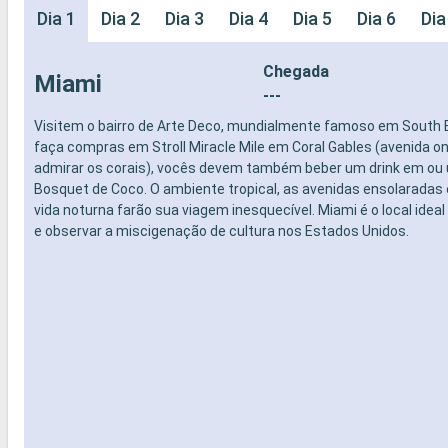
Dia 1
Dia 2
Dia 3
Dia 4
Dia 5
Dia 6
Dia
Chegada
Miami
---
Visitem o bairro de Arte Deco, mundialmente famoso em South 
faça compras em Stroll Miracle Mile em Coral Gables (avenida o
admirar os corais), vocês devem também beber um drink em ou
Bosquet de Coco. O ambiente tropical, as avenidas ensolaradas 
vida noturna farão sua viagem inesquecível. Miami é o local ideal 
e observar a miscigenação de cultura nos Estados Unidos.