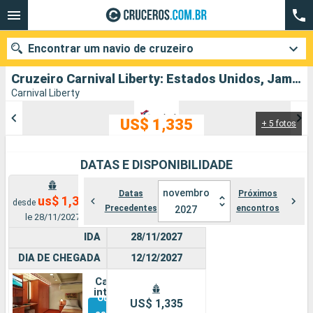
Encontrar um navio de cruzeiro
Cruzeiro Carnival Liberty: Estados Unidos, Jamaica, Aruba, Colombia, Panamá, Costa Rica, México partindo de Nova Orleans
Carnival Liberty
US$ 1,335
+ 5 fotos
Quando ir?
Data de partida
DATAS E DISPONIBILIDADE
Cidades
Companhias
novembro
Datas
Próximos
us$ 1,335
desde
Precedentes
encontros
2027
le 28/11/2027
Pesquisar
IDA
28/11/2027
DIA DE CHEGADA
12/12/2027
Cabine
interna
Outras
US$ 1,335