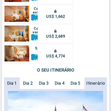
cabines
Cabine
externa
Outras
US$ 1,662
cabines
Cabine
varanda
Outras
US$ 2,689
cabines
Suíte
Outras
US$ 4,774
cabines
O SEU ITINERÁRIO
Dia 1
Dia 2
Dia 3
Dia 4
Dia 5
Dia 6
Itinerário
Dia 