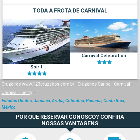
TODA A FROTA DE CARNIVAL
Carnival Celebration
Spirit
Cruzeiros www.123cruzeiros.com.br
Cruzeiros Caribe
Carnival
Carnival Liberty
Estados Unidos, Jamaica, Aruba, Colombia, Panamá, Costa Rica,
México
POR QUE RESERVAR CONOSCO? CONFIRA
NOSSAS VANTAGENS