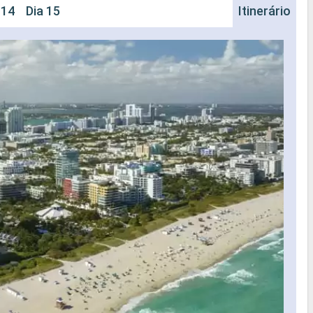
 14
Dia 15
Itinerário
Na
Nave