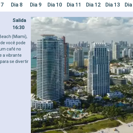
 7
Dia 8
Dia 9
Dia 10
Dia 11
Dia 12
Dia 13
Dia
Salida
16:30
Beach (Miami),
nde você pode
 um café no
e a vibrante
para se divertir