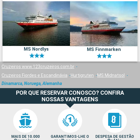
MS Nordlys
MS Finnmarken
Cruzeiros www.123cruzeiros.com.br
Cruzeiros Fiordes e Escandinávia
Hurtigruten
MS Midnatsol
Dinamarca, Noruega, Alemanha
POR QUE RESERVAR CONOSCO? CONFIRA
NOSSAS VANTAGENS
MAIS DE 10.000
GARANTIMOS-LHE O
DESPESA DE GESTÃO