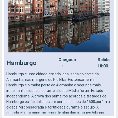
Chegada
Salida
Hamburgo
--:--
18:00
Hamburgo é uma cidade-estado localizada no norte da
E
Alemanha, nas margens do Rio Elba. Historicamente
Hamburgo é o maior porto da Alemanha e segunda mais
importante cidade e durante a Idade Média foi um Estado
independente. A prova dos primeiros acordos e tratados de
G
Hamburgo estão datados em cerca do anos de 1500,porém a
F
cidade foi consagrada e fortificada durante o século IX
m
quando ela era constantemente algo dos ataques Vikings.
p