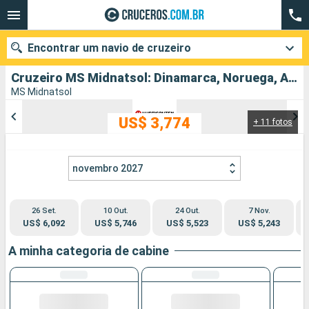
Encontrar um navio de cruzeiro
Cruzeiro MS Midnatsol: Dinamarca, Noruega, Alemanha partindo de Hamburgo
MS Midnatsol
US$ 3,774
+ 11 fotos
Quando ir?
Data de partida
novembro 2027
Cidades
Companhias
26 Set.
10 Out.
24 Out.
7 Nov.
Pesquisar
US$ 6,092
US$ 5,746
US$ 5,523
US$ 5,243
A minha categoria de cabine