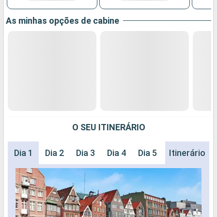
As minhas opções de cabine
O SEU ITINERÁRIO
Dia 1
Dia 2
Dia 3
Dia 4
Dia 5
Dia 6
Itinerário
Dia 