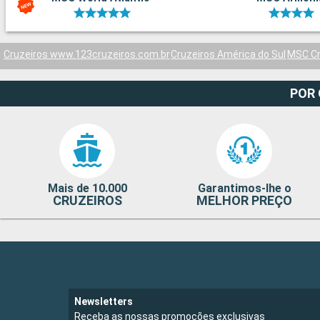
Cruzeiros www.123cruzeiros.com.br
Cruzeiros América do Sul
MSC Cr
POR
Mais de 10.000
Garantimos-lhe o
CRUZEIROS
MELHOR PREÇO
Newsletters
Receba as nossas promoções exclusivas