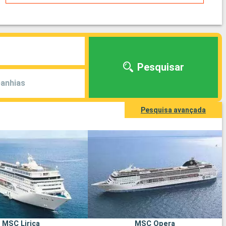
Pesquisar
anhias
Pesquisa avançada
MSC Lirica
MSC Opera