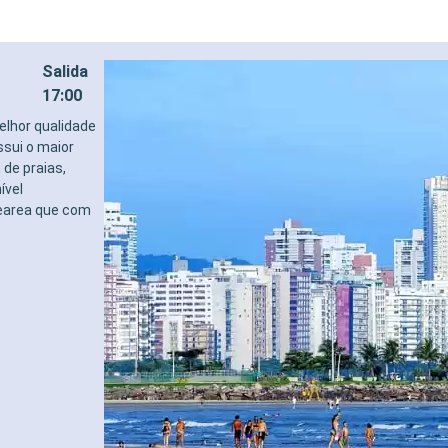
Salida
17:00
lhor qualidade
ssui o maior
 de praias,
ível
nearea que com