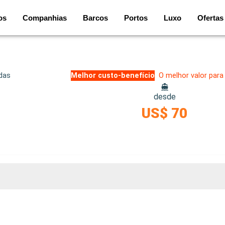
os
Companhias
Barcos
Portos
Luxo
Ofertas
idas
Melhor custo-benefício
O melhor valor para
desde
US$ 70