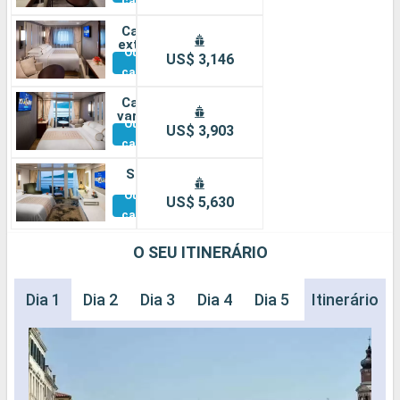
cabines
Cabine
externa
Outras
US$ 3,146
cabines
Cabine
varanda
Outras
US$ 3,903
cabines
Suíte
Outras
US$ 5,630
cabines
O SEU ITINERÁRIO
Dia 1
Dia 2
Dia 3
Dia 4
Dia 5
Dia 6
Itinerário
Dia 