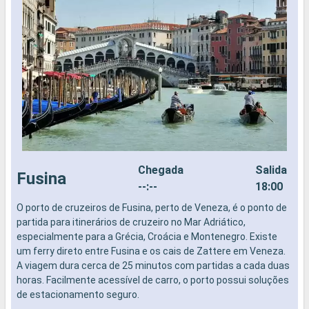
Chegada
Salida
Fusina
--:--
18:00
O porto de cruzeiros de Fusina, perto de Veneza, é o ponto de
A
partida para itinerários de cruzeiro no Mar Adriático,
s
especialmente para a Grécia, Croácia e Montenegro. Existe
c
um ferry direto entre Fusina e os cais de Zattere em Veneza.
o
A viagem dura cerca de 25 minutos com partidas a cada duas
c
horas. Facilmente acessível de carro, o porto possui soluções
de estacionamento seguro.