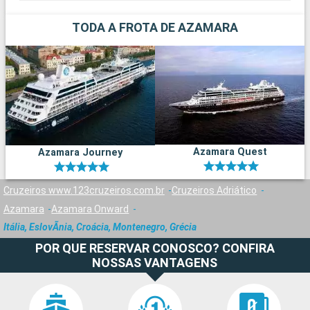
TODA A FROTA DE AZAMARA
Azamara Quest
Azamara Journey
Cruzeiros www.123cruzeiros.com.br
Cruzeiros Adriático
Azamara
Azamara Onward
Itália, EslovÃnia, Croácia, Montenegro, Grécia
POR QUE RESERVAR CONOSCO? CONFIRA
NOSSAS VANTAGENS