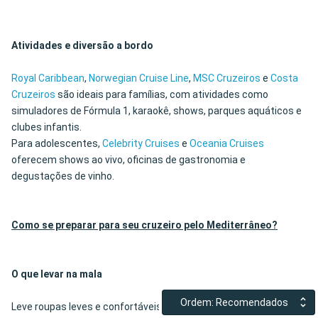
Atividades e diversão a bordo
Royal Caribbean
,
Norwegian Cruise Line
,
MSC Cruzeiros
e
Costa
Cruzeiros
são ideais para famílias, com atividades como
simuladores de Fórmula 1, karaokê, shows, parques aquáticos e
clubes infantis.
Para adolescentes,
Celebrity Cruises
e
Oceania Cruises
oferecem shows ao vivo, oficinas de gastronomia e
degustações de vinho.
Como se preparar para seu cruzeiro pelo Mediterrâneo?
O que levar na mala
Ordem: Recomendados
Leve roupas leves e confortáveis para o dia, e roupas casuais