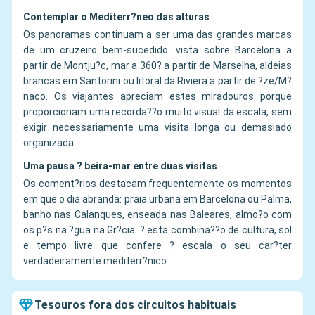
Contemplar o Mediterr?neo das alturas
Os panoramas continuam a ser uma das grandes marcas
de um cruzeiro bem-sucedido: vista sobre Barcelona a
partir de Montju?c, mar a 360? a partir de Marselha, aldeias
brancas em Santorini ou litoral da Riviera a partir de ?ze/M?
naco. Os viajantes apreciam estes miradouros porque
proporcionam uma recorda??o muito visual da escala, sem
exigir necessariamente uma visita longa ou demasiado
organizada.
Uma pausa ? beira-mar entre duas visitas
Os coment?rios destacam frequentemente os momentos
em que o dia abranda: praia urbana em Barcelona ou Palma,
banho nas Calanques, enseada nas Baleares, almo?o com
os p?s na ?gua na Gr?cia. ? esta combina??o de cultura, sol
e tempo livre que confere ? escala o seu car?ter
verdadeiramente mediterr?nico.
Tesouros fora dos circuitos habituais