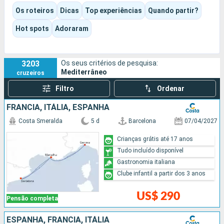
Consoante o itiner?rio e o navio escolhidos, a experi?ncia pode
Os roteiros
Dicas
Top experiências
Quando partir?
ser cultural, gastron?mica, balnear ou decididamente
orientada para o entretenimento. Piscinas, espet?culos,
Hot spots
Adoraram
anima??o, momentos de descanso ou visitas a grandes
atra??es: cada um pode encontrar o seu pr?prio ritmo.
3203
Os seus critérios de pesquisa:
Mediterrâneo
cruzeiros
Filtro
Ordenar
FRANCIA, ITÁLIA, ESPANHA
Costa Smeralda
5 d
Barcelona
07/04/2027
Crianças grátis até 17 anos
Tudo incluído disponível
Gastronomia italiana
Clube infantil a partir dos 3 anos
US$ 290
Pensão completa
ESPANHA, FRANCIA, ITÁLIA