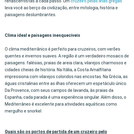
renascentistas a cada passo. Um
cruzeiro pelas ilhas gregas
leva você ao berço da civilização, entre mitologia, história e
paisagens deslumbrantes.
Clima ideal e paisagens inesquecíveis
O clima mediterrânico é perfeito para cruzeiros, com verões
quentes e invernos suaves. A região é um verdadeiro mosaico de
paisagens: falésias, praias de areia clara, vilarejos charmosos e
cidades cheias de história. Na Itália, a Costa Amalfitana
impressiona com vilarejos coloridos nas encostas. Na Grécia, as
águas cristalinas entre as ilhas oferecem um espetáculo único.
Da Provence, com seus campos de lavanda, às praias da
Espanha, cada parada é uma experiência singular. Além disso, o
Mediterrâneo é excelente para atividades aquáticas como
mergulho e snorkel.
Quais são os portos de partida de um cruzeiro pelo