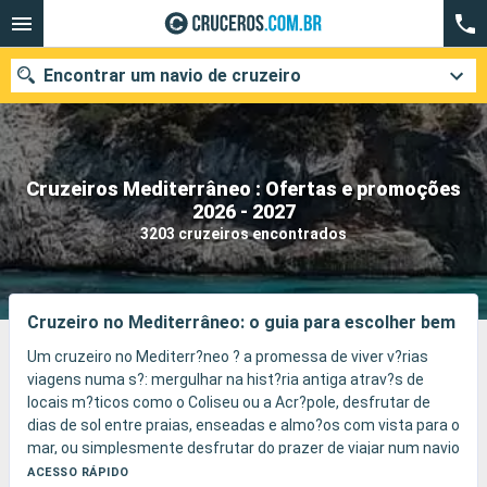
Encontrar um navio de cruzeiro
Cruzeiros Mediterrâneo : Ofertas e promoções
Quando ir?
2026 - 2027
3203 cruzeiros encontrados
Data de partida
Cidades
Companhias
Cruzeiro no Mediterrâneo: o guia para escolher bem
Pesquisar
Um cruzeiro no Mediterr?neo ? a promessa de viver v?rias
viagens numa s?: mergulhar na hist?ria antiga atrav?s de
locais m?ticos como o Coliseu ou a Acr?pole, desfrutar de
dias de sol entre praias, enseadas e almo?os com vista para o
mar, ou simplesmente desfrutar do prazer de viajar num navio
pensado para toda a fam?lia.
ACESSO RÁPIDO