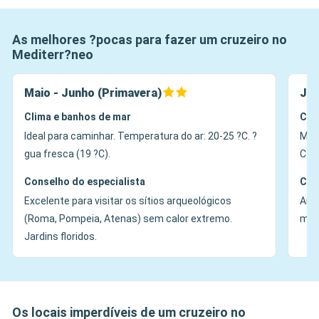
As melhores ?pocas para fazer um cruzeiro no
Mediterr?neo
Maio - Junho (Primavera)
Jul
Clima e banhos de mar
Cli
Ideal para caminhar. Temperatura do ar: 20-25 ?C. ?
Muit
gua fresca (19 ?C).
C+. 
Conselho do especialista
Con
Excelente para visitar os sítios arqueológicos
Ambi
(Roma, Pompeia, Atenas) sem calor extremo.
manh
Jardins floridos.
Os locais imperdíveis de um cruzeiro no