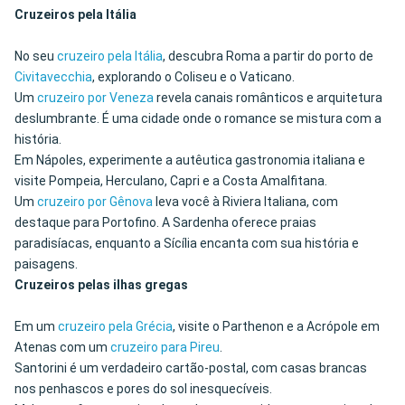
Cruzeiros pela Itália
No seu
cruzeiro pela Itália
, descubra Roma a partir do porto de
Civitavecchia
, explorando o Coliseu e o Vaticano.
Um
cruzeiro por Veneza
revela canais românticos e arquitetura
deslumbrante. É uma cidade onde o romance se mistura com a
história.
Em Nápoles, experimente a autêutica gastronomia italiana e
visite Pompeia, Herculano, Capri e a Costa Amalfitana.
Um
cruzeiro por Gênova
leva você à Riviera Italiana, com
destaque para Portofino. A Sardenha oferece praias
paradisíacas, enquanto a Sícília encanta com sua história e
paisagens.
Cruzeiros pelas ilhas gregas
Em um
cruzeiro pela Grécia
, visite o Parthenon e a Acrópole em
Atenas com um
cruzeiro para Pireu
.
Santorini é um verdadeiro cartão-postal, com casas brancas
nos penhascos e pores do sol inesquecíveis.