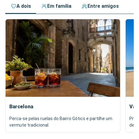
A dois
Em família
Entre amigos
Barcelona
Val
Perca-se pelas ruelas do Bairro Gótico e partilhe um
Prov
vermute tradicional.
de M