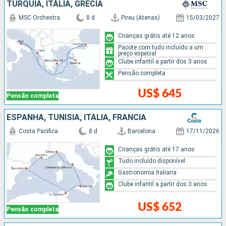
TURQUIA, ITÁLIA, GRÉCIA
MSC Orchestra
8 d
Pireu (Atenas)
15/03/2027
Crianças grátis até 12 anos
Pacote com tudo incluído a um
preço especial
Clube infantil a partir dos 3 anos
Pensão completa
US$ 645
Pensão completa
ESPANHA, TUNÍSIA, ITÁLIA, FRANCIA
Costa Pacifica
8 d
Barcelona
17/11/2026
Crianças grátis até 17 anos
Tudo incluído disponível
Gastronomia italiana
Clube infantil a partir dos 3 anos
US$ 652
Pensão completa