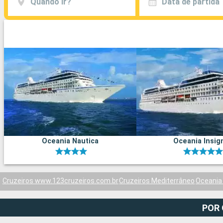
Quando ir?
Data de partida
Oceania Nautica
Oceania Insig
Cruzeiros www.123cruzeiros.com.br
Cruzeiros Mediterrâneo
Oceania
POR