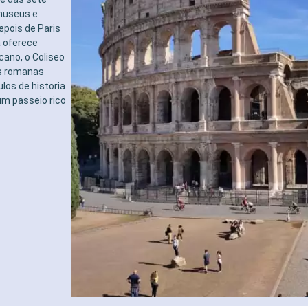
 museus e
epois de Paris
a oferece
ano, o Coliseo
as romanas
los de historia
um passeio rico