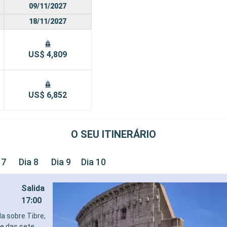
09/11/2027
18/11/2027
US$ 4,809
US$ 6,852
O SEU ITINERÁRIO
 7
Dia 8
Dia 9
Dia 10
Salida
17:00
da sobre Tibre,
e das sete