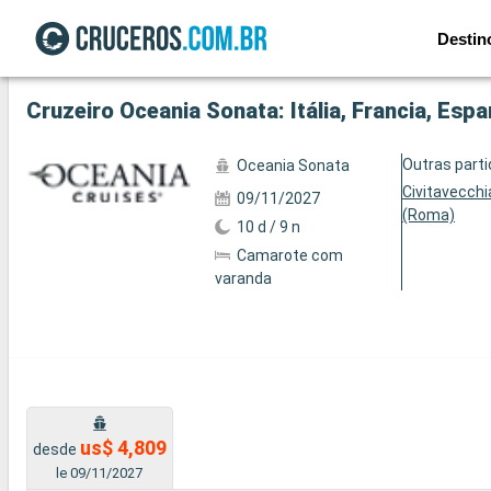
Destin
Ver a 5 fotos
Cruzeiro Oceania Sonata: Itália, Francia, Esp
Outras part
Oceania Sonata
Civitavecchi
09/11/2027
(Roma)
10 d / 9 n
Camarote com
varanda
us$ 4,809
desde
le 09/11/2027