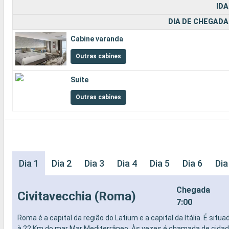
IDA
DIA DE CHEGADA
Cabine varanda
Outras cabines
Suíte
Outras cabines
Dia 1
Dia 2
Dia 3
Dia 4
Dia 5
Dia 6
Dia
Chegada
Civitavecchia (Roma)
7:00
Roma é a capital da região do Latium e a capital da Itália. É situa
à 22 Km do mar Mar Mediterrâneo. Às vezes é chamada de cidad