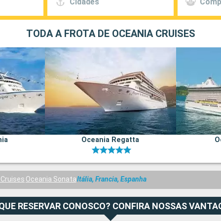
Cidades
Comp
TODA A FROTA DE OCEANIA CRUISES
nia
Oceania Regatta
O
 Cruises
Oceania Sonata
Itália, Francia, Espanha
 QUE RESERVAR CONOSCO? CONFIRA NOSSAS VANTA