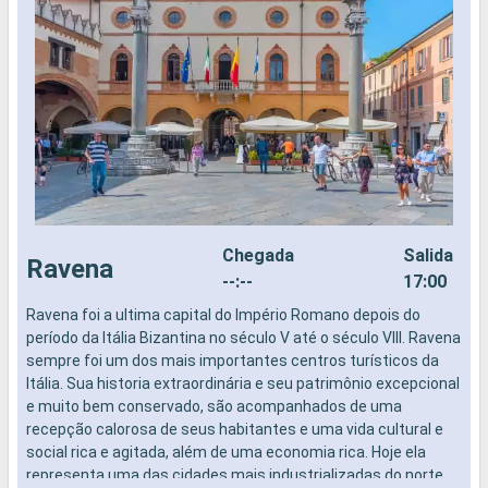
Chegada
Salida
Ravena
--:--
17:00
Ravena foi a ultima capital do Império Romano depois do
D
período da Itália Bizantina no século V até o século VIII. Ravena
d
sempre foi um dos mais importantes centros turísticos da
a
Itália. Sua historia extraordinária e seu patrimônio excepcional
N
e muito bem conservado, são acompanhados de uma
a
recepção calorosa de seus habitantes e uma vida cultural e
c
social rica e agitada, além de uma economia rica. Hoje ela
c
representa uma das cidades mais industrializadas do norte
ú