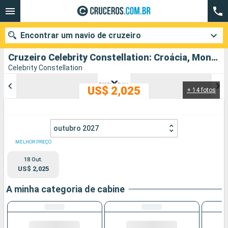
Encontrar um navio de cruzeiro
Cruzeiro Celebrity Constellation: Croácia, Montenegro, Itália partindo de Ravena
Celebrity Constellation
US$ 2,025
+ 14 fotos
Quando ir?
Data de partida
outubro 2027
Cidades
Companhias
MELHOR PREÇO
18 Out.
Pesquisar
US$ 2,025
A minha categoria de cabine