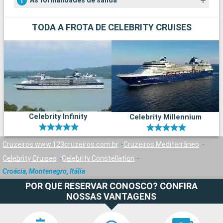
As formalidades de salida
TODA A FROTA DE CELEBRITY CRUISES
Celebrity Infinity
Celebrity Millennium
Cruzeiros www.123cruzeiros.com.br
Cruzeiros Mediterrâneo
Celebrity Cruises
Celebrity Constellation
Croácia, Montenegro, Itália
POR QUE RESERVAR CONOSCO? CONFIRA
NOSSAS VANTAGENS