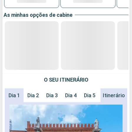
As minhas opções de cabine
O SEU ITINERÁRIO
Dia 1
Dia 2
Dia 3
Dia 4
Dia 5
Dia 6
Itinerário
Dia 