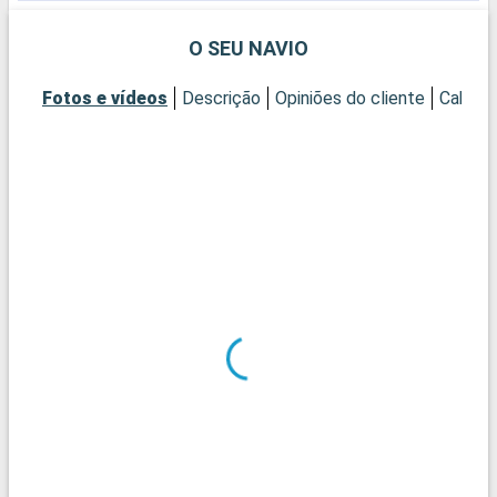
praias banhadas pela águas do Atlântico... Se existe um lugar
melhor para uma cidade, não é neste planeta.
O SEU NAVIO
Fotos e vídeos
Descrição
Opiniões do cliente
Cabine