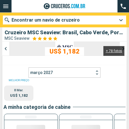
Encontrar um navio de cruzeiro
Cruzeiro MSC Seaview: Brasil, Cabo Verde, Portugal, Marrocos, Espanha partindo de Rio de Janeiro
MSC Seaview
US$ 1,182
+ 78 fotos
Quando ir?
Data de partida
março 2027
Cidades
Companhias
MELHOR PREÇO
8 Mar.
Pesquisar
US$ 1,182
A minha categoria de cabine