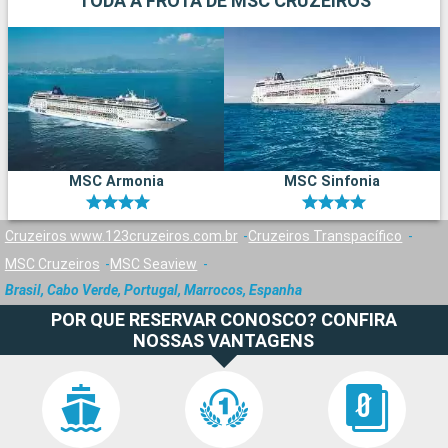
TODA A FROTA DE MSC CRUZEIROS
MSC Armonia
MSC Sinfonia
Cruzeiros www.123cruzeiros.com.br
Cruzeiros Transpacífico
MSC Cruzeiros
MSC Seaview
Brasil, Cabo Verde, Portugal, Marrocos, Espanha
POR QUE RESERVAR CONOSCO? CONFIRA
NOSSAS VANTAGENS