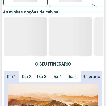
As minhas opções de cabine
O SEU ITINERÁRIO
Dia 1
Dia 2
Dia 3
Dia 4
Dia 5
Dia 6
Itinerário
Dia 