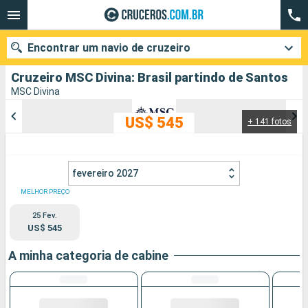
Encontrar um navio de cruzeiro
Cruzeiro MSC Divina: Brasil partindo de Santos
MSC Divina
US$ 545
+ 141 fotos
Quando ir?
Data de partida
fevereiro 2027
Cidades
Companhias
MELHOR PREÇO
25 Fev.
Pesquisar
US$ 545
A minha categoria de cabine