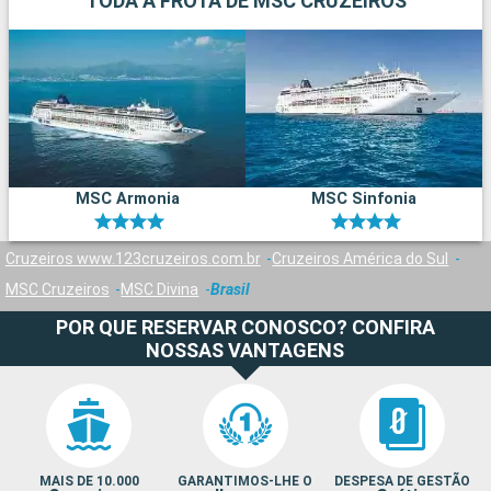
TODA A FROTA DE MSC CRUZEIROS
MSC Armonia
MSC Sinfonia
Cruzeiros www.123cruzeiros.com.br
Cruzeiros América do Sul
MSC Cruzeiros
MSC Divina
Brasil
POR QUE RESERVAR CONOSCO? CONFIRA
NOSSAS VANTAGENS
MAIS DE 10.000
GARANTIMOS-LHE O
DESPESA DE GESTÃO