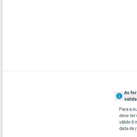
As fo
salida
Para a s
deve ter
válido 6
data de r