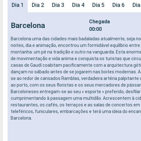
Dia 1
Dia 2
Dia 3
Dia 4
Dia 5
Dia 6
Dia
Chegada
Barcelona
00:00
Barcelona uma das cidades mais badaladas atualmente, seja no n
noites, dia e animação, encontrou um formidável equilíbrio entre
montanha: um pé na tradição e outro na vanguarda. Esta enorme
de movimentação e vida anima e conquista os turistas que circu
casas de Gaudí coabitam pacificamente com a arquitectura góti
dançam no sábado antes de se jogarem nas boites modernas. A 
se ao redor de cansados Ramblas, verdadeira artéria palpitante
ao porto, com os seus floristas e os seus mercadores de pássaro
Barceloneses entregam-se ao seu « esporte » preferido, desfila
cumprimentando à passagem uma multidão. Acrescentem à cid
restaurantes, os cafés, os terraços e as salas de concertos e
teleféricos, funiculares, embarcações e terá uma ideia do encan
Barcelona.