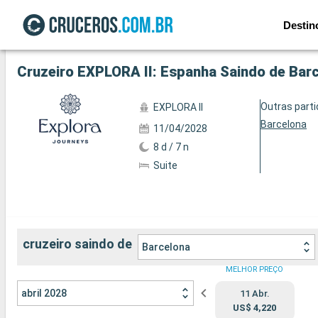
Destin
Ver a 101 fotos
Cruzeiro EXPLORA II: Espanha Saindo de Bar
Outras part
EXPLORA II
Barcelona
11/04/2028
8 d / 7 n
Suite
cruzeiro saindo de
Barcelona
MELHOR PREÇO
abril 2028
11 Abr.
US$ 4,220