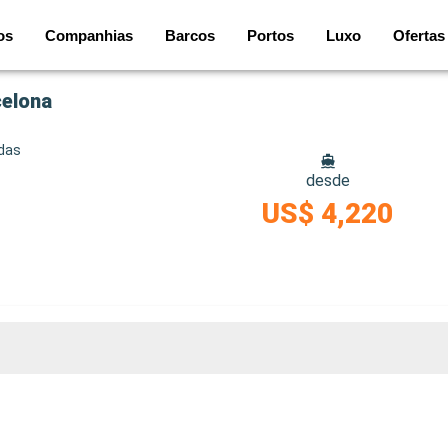
os
Companhias
Barcos
Portos
Luxo
Ofertas
celona
idas
desde
US$ 4,220