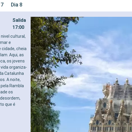
 7
Dia 8
Salida
17:00
ivel cultural,
 mar e
 cidade, cheia
lam. Aqui, as
ca, os jovens
vida organiza-
 da Catalunha
s. A noite,
r pela Rambla
ade os
m desordem,
to que é