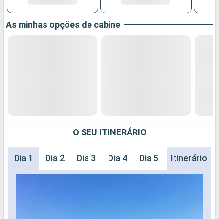
As minhas opções de cabine
O SEU ITINERÁRIO
Dia 1
Dia 2
Dia 3
Dia 4
Dia 5
Dia 6
Itinerário
Dia 