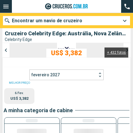
Encontrar um navio de cruzeiro
Cruzeiro Celebrity Edge: Austrália, Nova Zelândia partindo de Sydney
Celebrity Edge
US$ 3,382
+ 432 fotos
Quando ir?
Data de partida
fevereiro 2027
Cidades
Companhias
MELHOR PREÇO
6 Fev.
Pesquisar
US$ 3,382
A minha categoria de cabine