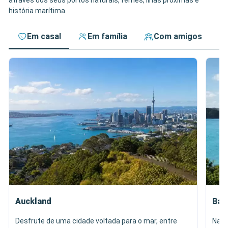
através dos seus portos naturais, ferries, ilhas próximas e
história marítima.
Em casal
Em família
Com amigos
Auckland
Bay 
Desfrute de uma cidade voltada para o mar, entre
Nave