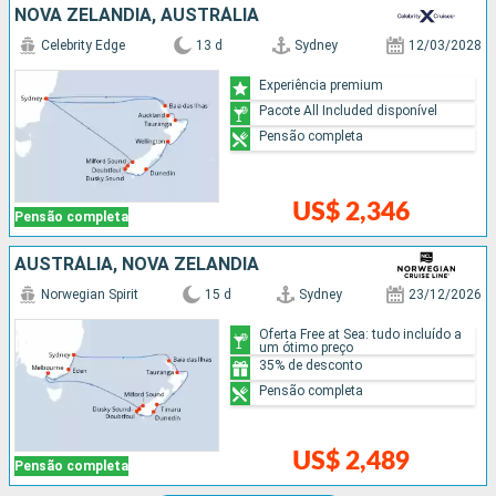
NOVA ZELÂNDIA, AUSTRÁLIA
Celebrity Edge
13 d
Sydney
12/03/2028
Experiência premium
Pacote All Included disponível
Pensão completa
US$ 2,346
Pensão completa
AUSTRÁLIA, NOVA ZELÂNDIA
Norwegian Spirit
15 d
Sydney
23/12/2026
Oferta Free at Sea: tudo incluído a
um ótimo preço
35% de desconto
Pensão completa
US$ 2,489
Pensão completa