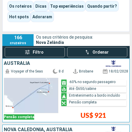
navegações panorâmicas. Consoante o itinerário, a
Os roteiros
Dicas
Top experiências
Quando partir?
experiência pode privilegiar a natureza, a cultura, a família ou
as grandes paisagens do Sul.
Hot spots
Adoraram
166
Os seus critérios de pesquisa:
Nova Zelândia
cruzeiros
Filtro
Ordenar
AUSTRÁLIA
Voyager of the Seas
8 d
Brisbane
18/02/2028
-60% no segundo passageiro
Até -$650/cabine
Entretenimento a bordo incluído
Pensão completa
US$ 921
Pensão completa
NOVA CALEDÔNIA, AUSTRÁLIA