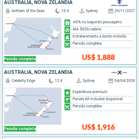
AUSTRÁLIA, NOVA ZELÂNDIA
Anthem of the Seas
10 d
Sydney
29/11/2027
-60% no segundo passageiro
Até -$650/cabine
Entretenimento a bordo incluído
Pensão completa
US$ 1,888
Pensão completa
AUSTRÁLIA, NOVA ZELÂNDIA
Celebrity Edge
12 d
Sydney
04/04/2028
Experiência premium
Pacote All Included disponível
Pensão completa
US$ 1,916
Pensão completa