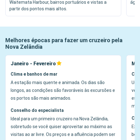
Waitemata Harbour, bairros portuários e vistas a
água
partir dos pontos mais altos.
Melhores épocas para fazer um cruzeiro pela
Nova Zelândia
Janeiro - Fevereiro
Mar
Clima e banhos de mar
Cli
A estação mais quente e animada. Os dias são
Um p
longos, as condições são favoráveis às excursões e
vez
os portos são mais animados.
est
mai
Conselho do especialista
Con
Ideal para um primeiro cruzeiro na Nova Zelândia,
sobretudo se você quiser aproveitar ao máximo as
Exc
visitas ao ar livre. Os preços e a afluência podem ser
bom 