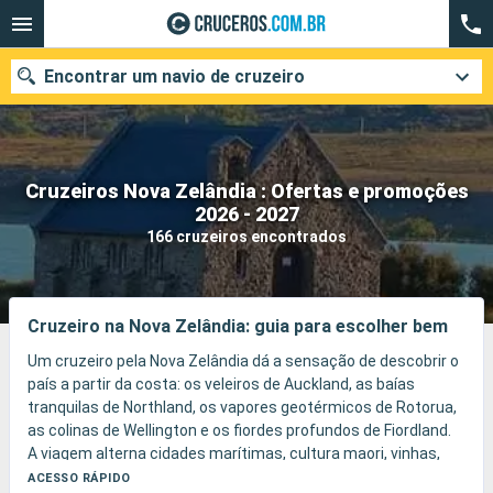
Encontrar um navio de cruzeiro
Cruzeiros Nova Zelândia : Ofertas e promoções
Quando ir?
2026 - 2027
166 cruzeiros encontrados
Data de partida
Cidades
Companhias
Cruzeiro na Nova Zelândia: guia para escolher bem
Pesquisar
Um cruzeiro pela Nova Zelândia dá a sensação de descobrir o
país a partir da costa: os veleiros de Auckland, as baías
tranquilas de Northland, os vapores geotérmicos de Rotorua,
as colinas de Wellington e os fiordes profundos de Fiordland.
A viagem alterna cidades marítimas, cultura maori, vinhas,
praias, florestas, falésias, focas, cascatas e longas
ACESSO RÁPIDO