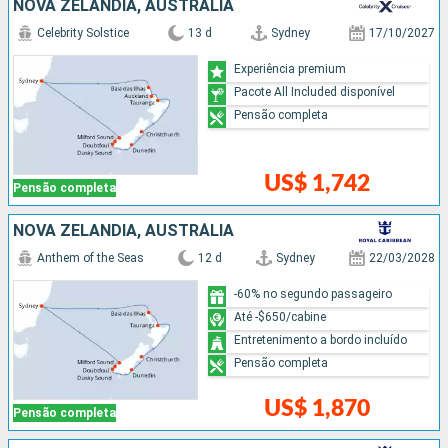
NOVA ZELÂNDIA, AUSTRÁLIA
Celebrity Solstice
13 d
Sydney
17/10/2027
Experiência premium
Pacote All Included disponível
Pensão completa
US$ 1,742
Pensão completa
NOVA ZELÂNDIA, AUSTRÁLIA
Anthem of the Seas
12 d
Sydney
22/03/2028
-60% no segundo passageiro
Até -$650/cabine
Entretenimento a bordo incluído
Pensão completa
US$ 1,870
Pensão completa