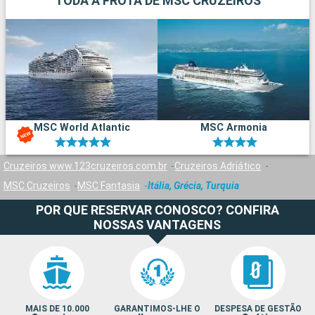
TODA A FROTA DE MSC CRUZEIROS
MSC World Atlantic
MSC Armonia
Cruzeiros www.123cruzeiros.com.br
Cruzeiros Adriático
MSC Cruzeiros
MSC Fantasia
Itália, Grécia, Turquia
POR QUE RESERVAR CONOSCO? CONFIRA
NOSSAS VANTAGENS
MAIS DE 10.000
GARANTIMOS-LHE O
DESPESA DE GESTÃO