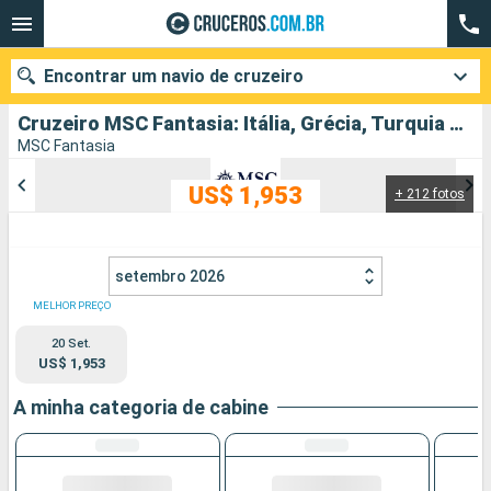
Encontrar um navio de cruzeiro
Cruzeiro MSC Fantasia: Itália, Grécia, Turquia partindo de Istambul
MSC Fantasia
US$ 1,953
+ 212 fotos
Quando ir?
Data de partida
setembro 2026
Cidades
Companhias
MELHOR PREÇO
20 Set.
Pesquisar
US$ 1,953
A minha categoria de cabine