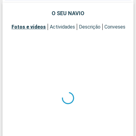
mesquitas são a mesquita Suleyman o Magnífico e a
mesquita sultan Ahmet, a mesquita Azul.
O SEU NAVIO
Fotos e vídeos
Actividades
Descrição
Conveses
Ca