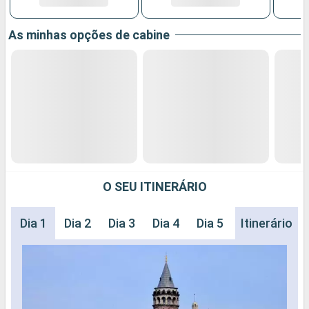
As minhas opções de cabine
O SEU ITINERÁRIO
Dia 1
Dia 2
Dia 3
Dia 4
Dia 5
Dia 6
Itinerário
Dia 