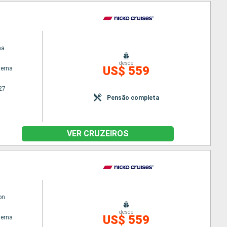
ma
desde
US$ 559
terna
27
Pensão completa
VER CRUZEIROS
on
desde
US$ 559
terna