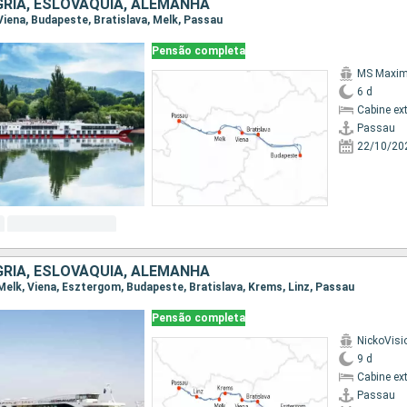
GRIA, ESLOVÁQUIA, ALEMANHA
 Viena, Budapeste, Bratislava, Melk, Passau
Pensão completa
MS Maxi
6 d
Cabine ex
Passau
22/10/20
GRIA, ESLOVÁQUIA, ALEMANHA
 Melk, Viena, Esztergom, Budapeste, Bratislava, Krems, Linz, Passau
Pensão completa
NickoVisi
9 d
Cabine ex
Passau