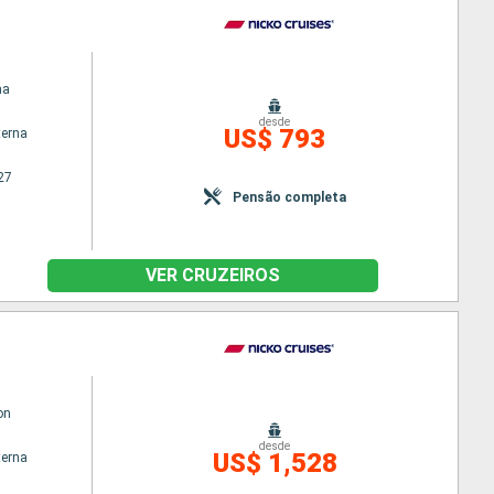
ma
desde
US$ 793
terna
27
Pensão completa
VER CRUZEIROS
on
desde
US$ 1,528
terna