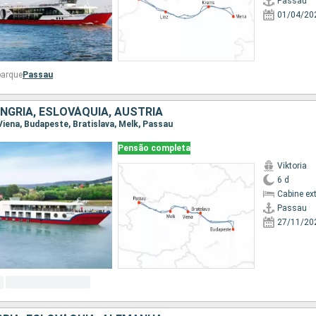
Passau
01/04/20
barque
Passau
NGRIA, ESLOVÁQUIA, AUSTRIA
 Viena, Budapeste, Bratislava, Melk, Passau
Pensão completa
Viktoria
6 d
Cabine ex
Passau
27/11/20