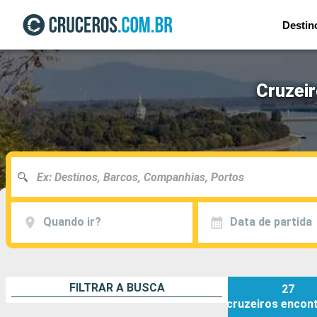
Destin
Cruzeir
Quando ir?
Data de partida
FILTRAR A BUSCA
27
cruzeiros
encon