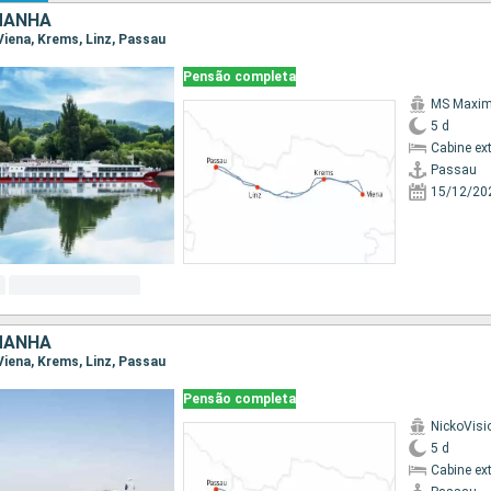
MANHA
 Viena, Krems, Linz, Passau
Pensão completa
MS Maxi
5 d
Cabine ex
Passau
15/12/20
MANHA
 Viena, Krems, Linz, Passau
Pensão completa
NickoVisi
5 d
Cabine ex