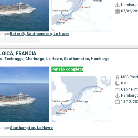
Hamburg
07/02/20
barque
Roterdã,
Southampton,
Le Havre
LGICA, FRANCIA
rgo, Zeebrugge, Cherburgo, Le Havre, Southampton, Hamburgo
Pensão completa
MSC Prez
8 d
Cabine in
Hamburg
13/12/20
barque
Southampton,
Le Havre