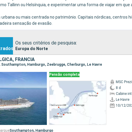
como Tallinn ou Helsínquia, e experimentar uma forma de viajar em que 
urbana ou mais centrada no património. Capitais nórdicas, centros hi
adeira sensação de evasão.
Os seus critérios de pesquisa:
trados
Europa do Norte
LGICA, FRANCIA
re, Southampton, Hamburgo, Zeebrugge, Cherburgo, Le Havre
Pensão completa
MSC Prez
8 d
Cabine in
Le Havre
10/12/20
barque
Southampton,
Hamburgo