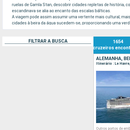
ruelas de Gamla Stan, descobrir cidades repletas de história, 
escandinava se alia ao encanto das escalas bálticas.
A viagem pode assim assumir uma vertente mais cultural, mais 
cidades à beira da água sucedem-se, proporcionando uma verd
FILTRAR A BUSCA
1654
cruzeiros
encon
ALEMANHA, BÉ
Itinerário : Le Hav
Outros portos de em