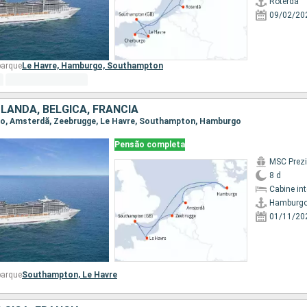
Roterdã
09/02/20
barque
Le Havre,
Hamburgo,
Southampton
LANDA, BÉLGICA, FRANCIA
rgo, Amsterdã, Zeebrugge, Le Havre, Southampton, Hamburgo
Pensão completa
MSC Prez
8 d
Cabine in
Hamburg
01/11/20
barque
Southampton,
Le Havre