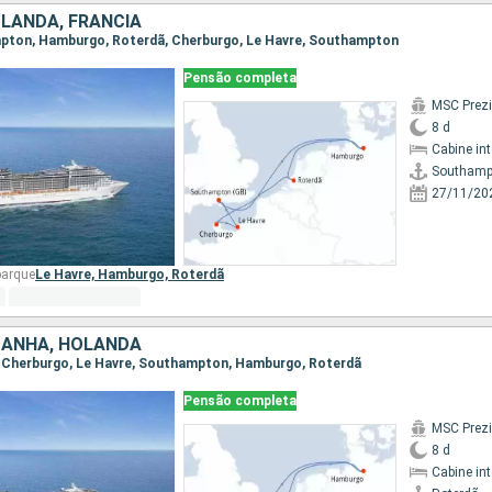
LANDA, FRANCIA
ampton, Hamburgo, Roterdã, Cherburgo, Le Havre, Southampton
Pensão completa
MSC Prez
8 d
Cabine in
Southamp
27/11/20
barque
Le Havre,
Hamburgo,
Roterdã
MANHA, HOLANDA
ã, Cherburgo, Le Havre, Southampton, Hamburgo, Roterdã
Pensão completa
MSC Prez
8 d
Cabine in