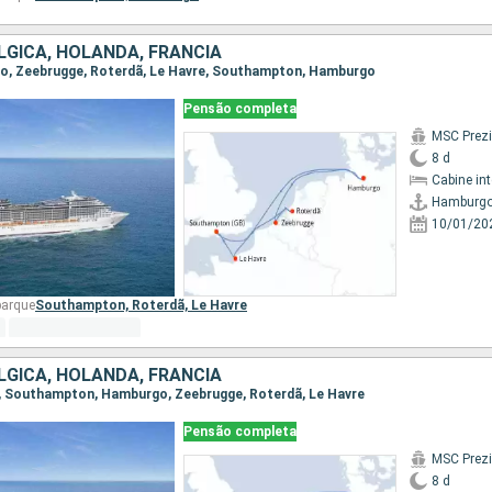
LGICA, HOLANDA, FRANCIA
rgo, Zeebrugge, Roterdã, Le Havre, Southampton, Hamburgo
Pensão completa
MSC Prez
8 d
Cabine in
Hamburg
10/01/20
barque
Southampton,
Roterdã,
Le Havre
LGICA, HOLANDA, FRANCIA
re, Southampton, Hamburgo, Zeebrugge, Roterdã, Le Havre
Pensão completa
MSC Prez
8 d