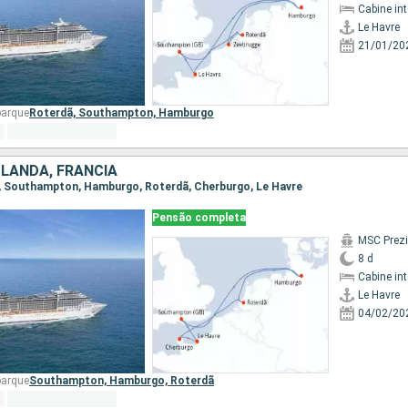
Cabine in
Le Havre
21/01/20
barque
Roterdã,
Southampton,
Hamburgo
LANDA, FRANCIA
re, Southampton, Hamburgo, Roterdã, Cherburgo, Le Havre
Pensão completa
MSC Prez
8 d
Cabine in
Le Havre
04/02/20
barque
Southampton,
Hamburgo,
Roterdã