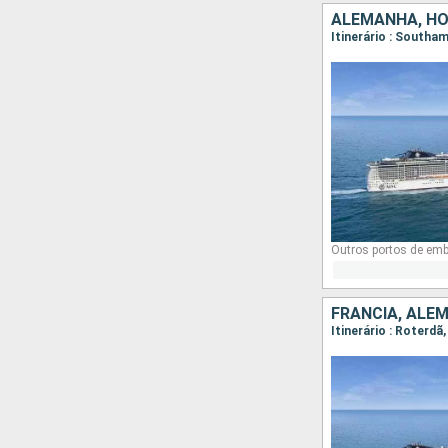
ALEMANHA, HO
Itinerário : South
Outros portos de em
FRANCIA, ALE
Itinerário : Roterd