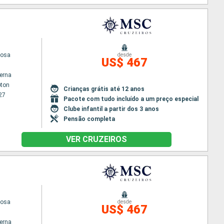
iosa
desde
US$ 467
terna
ton
Crianças grátis até 12 anos
27
Pacote com tudo incluído a um preço especial
Clube infantil a partir dos 3 anos
Pensão completa
VER CRUZEIROS
iosa
desde
US$ 467
terna