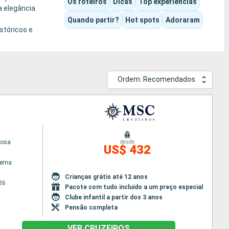
Os roteiros
Dicas
Top experiências
a elegância
Quando partir?
Hot spots
Adoraram
stóricos e
Ordem: Recomendados
iosa
desde
US$ 432
terna
Crianças grátis até 12 anos
26
Pacote com tudo incluído a um preço especial
Clube infantil a partir dos 3 anos
Pensão completa
VER CRUZEIROS