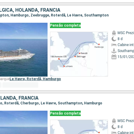
LGICA, HOLANDA, FRANCIA
ampton, Hamburgo, Zeebrugge, Roterdã, Le Havre, Southampton
Pensão completa
MSC Prez
8 d
Cabine in
Southamp
15/01/20
barque
Le Havre,
Roterdã,
Hamburgo
LANDA, FRANCIA
rgo, Roterdã, Cherburgo, Le Havre, Southampton, Hamburgo
Pensão completa
MSC Prez
8 d
Cabine in