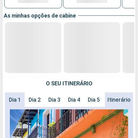
As minhas opções de cabine
O SEU ITINERÁRIO
Dia 1
Dia 2
Dia 3
Dia 4
Dia 5
Dia 6
Itinerário
Dia 