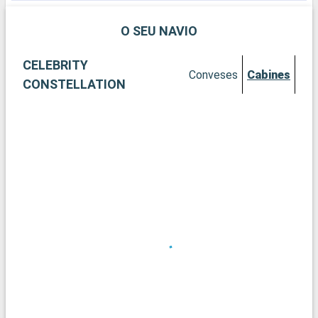
o seu desejo de descobertas!
a
O SEU NAVIO
CELEBRITY
Conveses
Cabines
CONSTELLATION