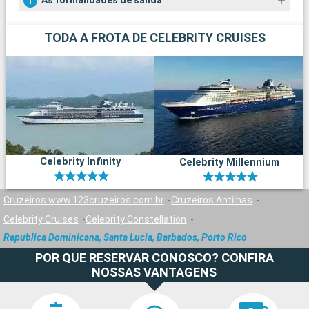
As formalidades de salida
TODA A FROTA DE CELEBRITY CRUISES
Celebrity Infinity
Celebrity Millennium
Cruzeiros www.123cruzeiros.com.br
Cruzeiros Antilhas
Celebrity Cruises
Celebrity Constellation
Republica Dominicana, Santa Lucia, Barbados, Porto Rico
POR QUE RESERVAR CONOSCO? CONFIRA
NOSSAS VANTAGENS