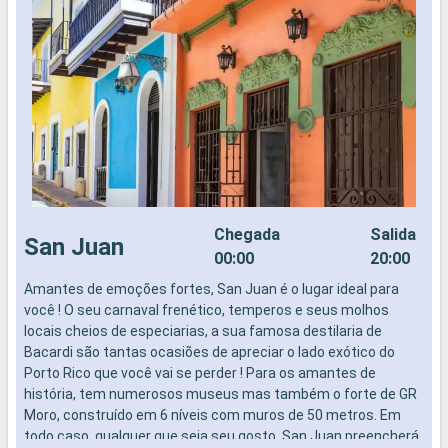
Chegada
Salida
San Juan
00:00
20:00
Amantes de emoções fortes, San Juan é o lugar ideal para
P
você ! O seu carnaval frenético, temperos e seus molhos
H
locais cheios de especiarias, a sua famosa destilaria de
o
Bacardi são tantas ocasiões de apreciar o lado exótico do
f
Porto Rico que você vai se perder ! Para os amantes de
c
história, tem numerosos museus mas também o forte de GR
l
Moro, construído em 6 níveis com muros de 50 metros. Em
J
todo caso, qualquer que seja seu gosto, San Juan preencherá
d