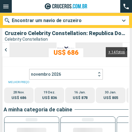
Encontrar um navio de cruzeiro
Cruzeiro Celebrity Constellation: Republica Dominicana, Santa Lucia, Barbados, Porto Rico partindo de San Juan
Celebrity Constellation
US$ 686
+ 14 fotos
Quando ir?
Data de partida
novembro 2026
Cidades
Companhias
MELHOR PREÇO
28 Nov.
19 Dez.
16 Jan.
30 Jan.
Pesquisar
US$ 686
US$ 836
US$ 878
US$ 805
A minha categoria de cabine