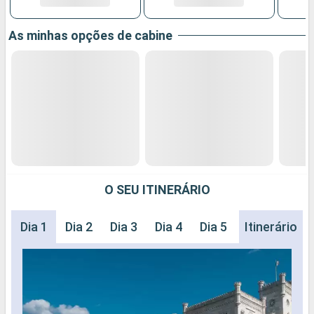
As minhas opções de cabine
O SEU ITINERÁRIO
Dia 1
Dia 2
Dia 3
Dia 4
Dia 5
Dia 6
Itinerário
Dia 