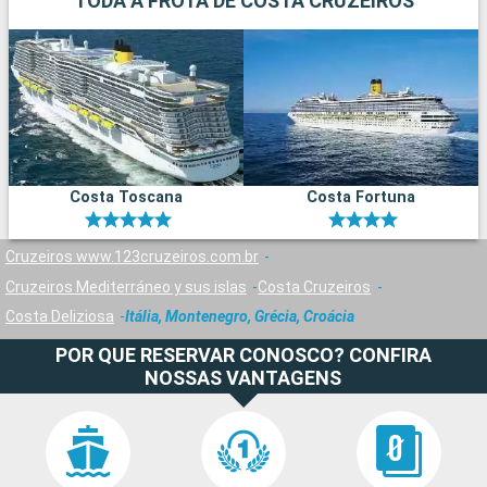
TODA A FROTA DE COSTA CRUZEIROS
Costa Toscana
Costa Fortuna
Cruzeiros www.123cruzeiros.com.br
Cruzeiros Mediterráneo y sus islas
Costa Cruzeiros
Costa Deliziosa
Itália, Montenegro, Grécia, Croácia
POR QUE RESERVAR CONOSCO? CONFIRA
NOSSAS VANTAGENS