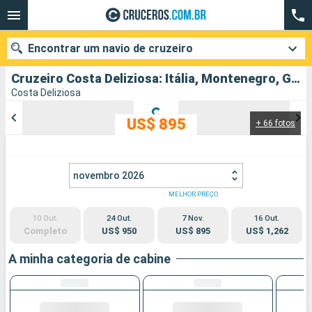
Encontrar um navio de cruzeiro
Cruzeiro Costa Deliziosa: Itália, Montenegro, Grécia, Croácia partindo de Trieste
Costa Deliziosa
US$ 895
+ 66 fotos
Quando ir?
Data de partida
novembro 2026
Cidades
Companhias
MELHOR PREÇO
10 Out.
24 Out.
7 Nov.
16 Out.
Pesquisar
Completo
US$ 950
US$ 895
US$ 1,262
A minha categoria de cabine