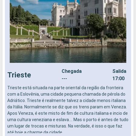
Chegada
Salida
Trieste
---
17:00
Trieste está situada na parte oriental da região da fronteira
B
com a Eslovênia, uma cidade pequena chamada de pérola do
n
Adriático. Trieste é realmente talvez a cidade menos italiana
c
da Itália. Normalmente se diz que os trens param em Veneza.
d
Apos Veneza, é este misto de fim de cultura italiana e incio de
l
uma cultura veneziana e eslava.... Mas o porto é antes de tudo
i
um lugar de trocas e misturas. Na verdade, é isso o que faz
f
até hoje a charme da cidade.
r