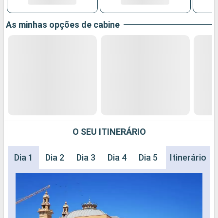
As minhas opções de cabine
O SEU ITINERÁRIO
Dia 1
Dia 2
Dia 3
Dia 4
Dia 5
Dia 6
Itinerário
Dia 