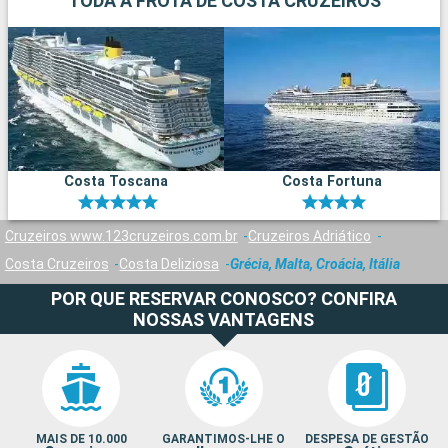
TODA A FROTA DE COSTA CRUZEIROS
Costa Toscana
Costa Fortuna
Cruzeiros www.123cruzeiros.com.br
Cruzeiros Adriático
Costa Cruzeiros
Costa Deliziosa
Grécia, Malta, Croácia, Itália
POR QUE RESERVAR CONOSCO? CONFIRA
NOSSAS VANTAGENS
MAIS DE 10.000
GARANTIMOS-LHE O
DESPESA DE GESTÃO