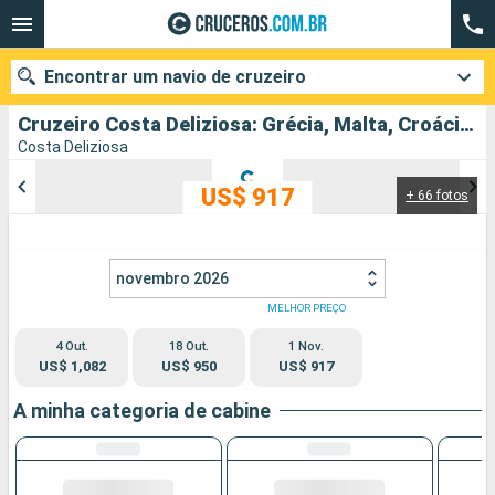
Encontrar um navio de cruzeiro
Cruzeiro Costa Deliziosa: Grécia, Malta, Croácia, Itália partindo de Bari
Costa Deliziosa
US$ 917
+ 66 fotos
Quando ir?
Data de partida
novembro 2026
Cidades
Companhias
MELHOR PREÇO
4 Out.
18 Out.
1 Nov.
Pesquisar
US$ 1,082
US$ 950
US$ 917
A minha categoria de cabine