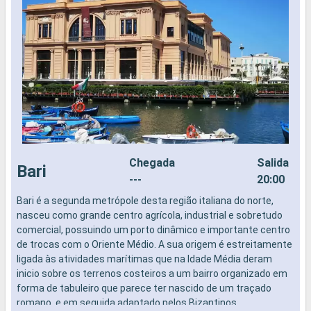
Chegada
Salida
Bari
---
20:00
Bari é a segunda metrópole desta região italiana do norte,
C
nasceu como grande centro agrícola, industrial e sobretudo
s
comercial, possuindo um porto dinâmico e importante centro
m
de trocas com o Oriente Médio. A sua origem é estreitamente
d
ligada às atividades marítimas que na Idade Média deram
s
inicio sobre os terrenos costeiros a um bairro organizado em
e
forma de tabuleiro que parece ter nascido de um traçado
c
romano, e em seguida adaptado pelos Bizantinos.
c