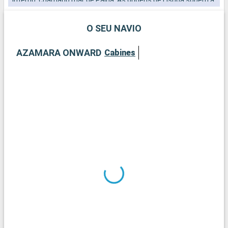
uma época muito antiga cujo vestígio perdeu-se. De acordo
com uma legenda, Lisboa teria sido fundada por Ulysse em
O SEU NAVIO
pessoa, aquando de uma muito das numerosas etapas que
efetuou durante a sua viagem de regresso à Ithaque.
AZAMARA ONWARD
Cabines