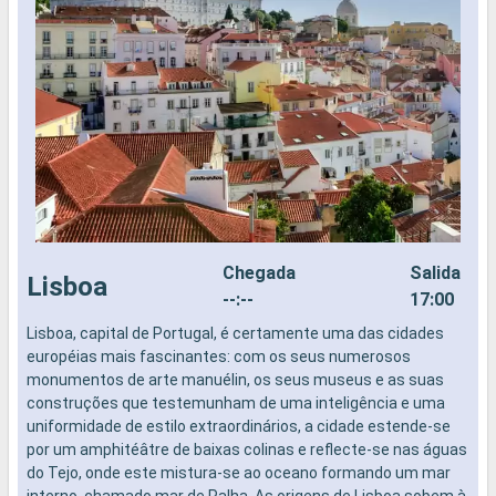
Chegada
Salida
Lisboa
--:--
17:00
Lisboa, capital de Portugal, é certamente uma das cidades
P
européias mais fascinantes: com os seus numerosos
c
monumentos de arte manuélin, os seus museus e as suas
a
construções que testemunham de uma inteligência e uma
P
uniformidade de estilo extraordinários, a cidade estende-se
d
por um amphitéâtre de baixas colinas e reflecte-se nas águas
d
do Tejo, onde este mistura-se ao oceano formando um mar
interno, chamado mar de Palha. As origens de Lisboa sobem à