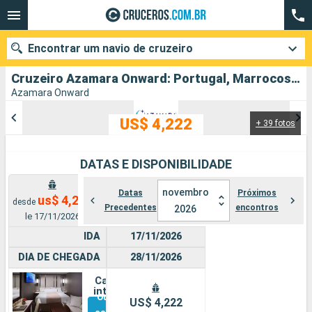
Encontrar um navio de cruzeiro
Cruzeiro Azamara Onward: Portugal, Marrocos, Espanha partindo de Lisboa
Azamara Onward
US$ 4,222
+ 39 fotos
Quando ir?
Data de partida
DATAS E DISPONIBILIDADE
Cidades
Companhias
novembro
Datas
Próximos
us$ 4,222
desde
Precedentes
encontros
2026
le 17/11/2026
Pesquisar
IDA
17/11/2026
DIA DE CHEGADA
28/11/2026
Cabine
interna
Outras
US$ 4,222