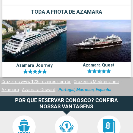
TODA A FROTA DE AZAMARA
Azamara Quest
Azamara Journey
Cruzeiros www.123cruzeiros.com.br
Cruzeiros Mediterrâneo
Azamara
Azamara Onward
Portugal, Marrocos, Espanha
POR QUE RESERVAR CONOSCO? CONFIRA
NOSSAS VANTAGENS