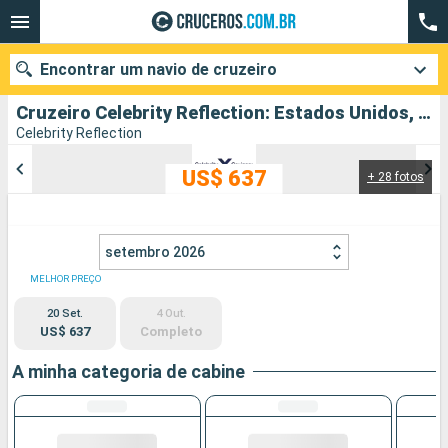
Encontrar um navio de cruzeiro
Cruzeiro Celebrity Reflection: Estados Unidos, Islas Caimán, México, Bahamas partindo de Fort Lauderdale
Celebrity Reflection
US$ 637
+ 28 fotos
Quando ir?
Data de partida
setembro 2026
Cidades
Companhias
MELHOR PREÇO
20 Set.
4 Out.
Pesquisar
US$ 637
Completo
A minha categoria de cabine