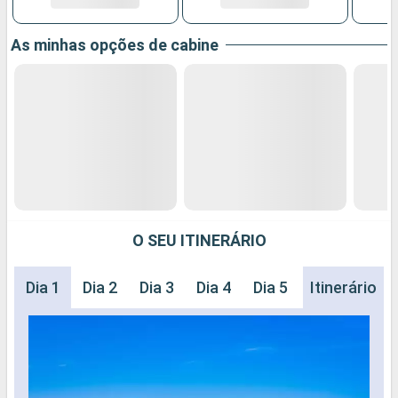
As minhas opções de cabine
O SEU ITINERÁRIO
Dia 1
Dia 2
Dia 3
Dia 4
Dia 5
Dia 6
Itinerário
Dia 