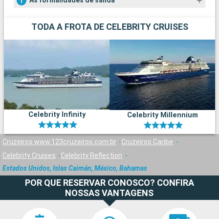
As formalidades de salida
TODA A FROTA DE CELEBRITY CRUISES
Celebrity Infinity
Celebrity Millennium
Cruzeiros www.123cruzeiros.com.br
Cruzeiros Caribe
Celebrity Cruises
Celebrity Reflection
Estados Unidos, Islas Caimán, México, Bahamas
POR QUE RESERVAR CONOSCO? CONFIRA
NOSSAS VANTAGENS