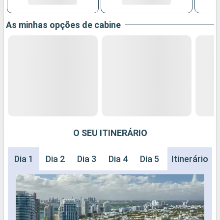
As minhas opções de cabine
O SEU ITINERÁRIO
Dia 1
Dia 2
Dia 3
Dia 4
Dia 5
Dia 6
Itinerário
Dia 