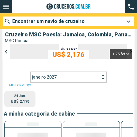
Encontrar um navio de cruzeiro
Cruzeiro MSC Poesia: Jamaica, Colombia, Panamá, Costa Rica, Honduras, Belize, Estados Unidos, Islas Caimán, Aruba, Republica Dominicana partindo de Miami
MSC Poesia
US$ 2,176
+ 75 fotos
Quando ir?
Data de partida
janeiro 2027
Cidades
Companhias
MELHOR PREÇO
24 Jan.
Pesquisar
US$ 2,176
A minha categoria de cabine