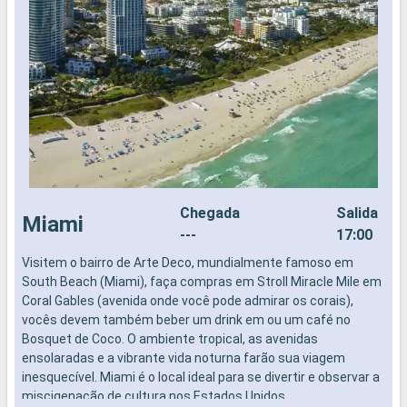
Chegada
Salida
Miami
---
17:00
Visitem o bairro de Arte Deco, mundialmente famoso em
N
South Beach (Miami), faça compras em Stroll Miracle Mile em
Coral Gables (avenida onde você pode admirar os corais),
vocês devem também beber um drink em ou um café no
Bosquet de Coco. O ambiente tropical, as avenidas
ensolaradas e a vibrante vida noturna farão sua viagem
inesquecível. Miami é o local ideal para se divertir e observar a
miscigenação de cultura nos Estados Unidos.