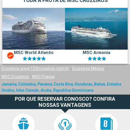
TODA A FROTA DE MSC CRUZEIROS
MSC World Atlantic
MSC Armonia
Cruzeiros www.123cruzeiros.com.br
Cruzeiros México
MSC Cruzeiros
MSC Poesia
Jamaica, Colombia, Panamá, Costa Rica, Honduras, Belize, Estados
Unidos, Islas Caimán, Aruba, Republica Dominicana
POR QUE RESERVAR CONOSCO? CONFIRA
NOSSAS VANTAGENS