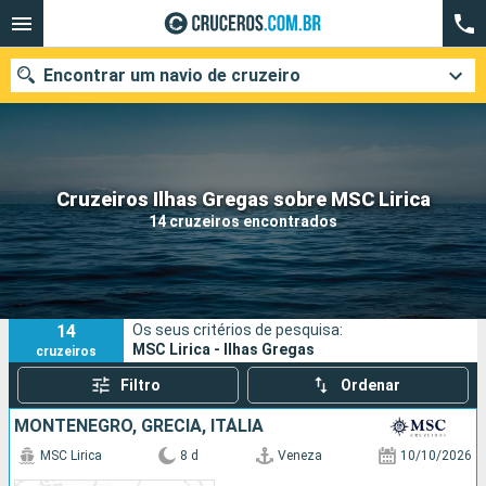
Encontrar um navio de cruzeiro
Quando ir?
Cruzeiros Ilhas Gregas sobre MSC Lirica
14 cruzeiros encontrados
Data de partida
Cidades
Companhias
14
Os seus critérios de pesquisa:
Pesquisar
MSC Lirica - Ilhas Gregas
cruzeiros
Filtro
Ordenar
MONTENEGRO, GRÉCIA, ITÁLIA
MSC Lirica
8 d
Veneza
10/10/2026