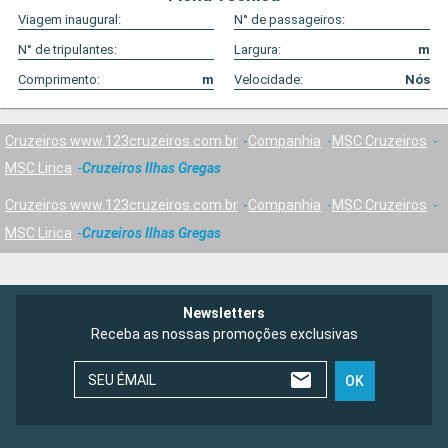
Viagem inaugural:
N° de passageiros:
N° de tripulantes:
Largura:
m
Comprimento:
m
Velocidade:
Nós
Cruzeiros www.123cruzeiros.com.br
Companhia
MSC Cruzeiros
MSC Lirica
Cruzeiros Ilhas Gregas
Cruzeiros www.123cruzeiros.com.br
Companhia
MSC Cruzeiros
MSC Lirica
Cruzeiros Ilhas Gregas
Newsletters
Receba as nossas promoções exclusivas
SEU ÉMAIL
OK