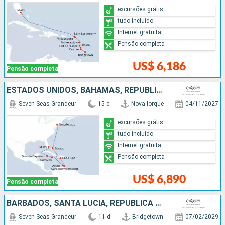
excursões grátis
tudo incluído
Internet gratuita
Pensão completa
US$ 6,186
Pensão completa
ESTADOS UNIDOS, BAHAMAS, REPUBLICA DOMINICANA, ARUBA, JAMAICA, ISLAS CAIMÁN
Seven Seas Grandeur
15 d
Nova Iorque
04/11/2027
excursões grátis
tudo incluído
Internet gratuita
Pensão completa
US$ 6,890
Pensão completa
BARBADOS, SANTA LUCIA, REPUBLICA DOMINICANA, FRANCIA, SÃO VINCENTE E GRANADINAS, ESTADOS UNIDOS
Seven Seas Grandeur
11 d
Bridgetown
07/02/2029