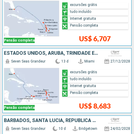
excursões grátis
tudo incluído
Internet gratuita
Pensão completa
US$ 6,707
Pensão completa
ESTADOS UNIDOS, ARUBA, TRINIDADE E TOBAGO, SÃO VINCENTE E GRANADINAS, REPUBLICA DOMINICANA, SANTA LUCIA, BARBADOS
Seven Seas Grandeur
13 d
Miami
27/12/2028
excursões grátis
tudo incluído
Internet gratuita
Pensão completa
US$ 8,683
Pensão completa
BARBADOS, SANTA LUCIA, REPUBLICA DOMINICANA, FRANCIA, ESTADOS UNIDOS
Seven Seas Grandeur
10 d
Bridgetown
24/02/2028