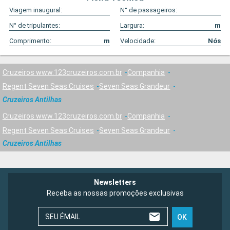
Viagem inaugural:
N° de passageiros:
N° de tripulantes:
Largura:
m
Comprimento:
m
Velocidade:
Nós
Cruzeiros www.123cruzeiros.com.br
Companhia
Regent Seven Seas Cruises
Seven Seas Grandeur
Cruzeiros Antilhas
Cruzeiros www.123cruzeiros.com.br
Companhia
Regent Seven Seas Cruises
Seven Seas Grandeur
Cruzeiros Antilhas
Newsletters
Receba as nossas promoções exclusivas
SEU ÉMAIL
OK