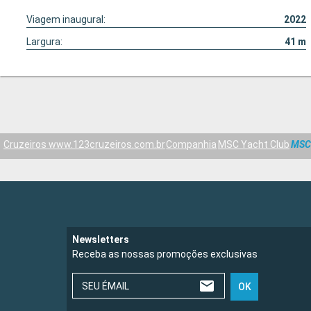
Viagem inaugural:
2022
Largura:
41
m
Cruzeiros www.123cruzeiros.com.br
Companhia
MSC Yacht Club
MSC
Newsletters
Receba as nossas promoções exclusivas
SEU ÉMAIL
OK