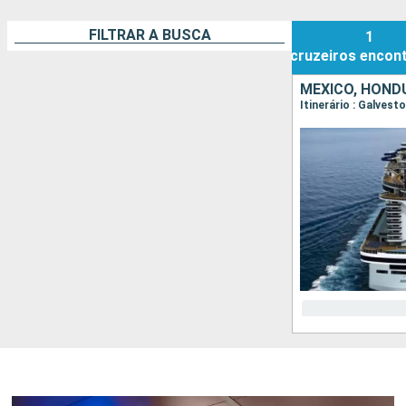
FILTRAR A BUSCA
1
cruzeiros
encon
MÉXICO, HOND
Itinerário : Galves