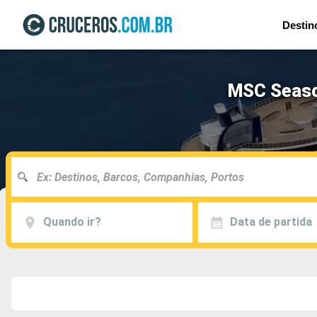
Destin
MSC Seasca
Quando ir?
Data de partida