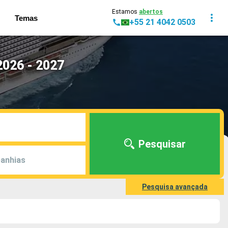
Estamos
abertos
Temas
+55 21 4042 0503
2026 - 2027
Pesquisar
anhias
Pesquisa avançada