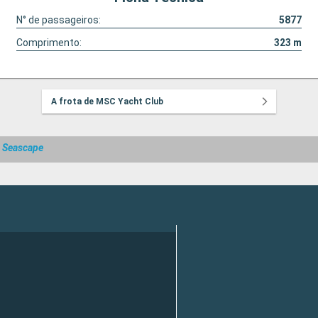
N° de passageiros:
5877
Comprimento:
323
m
A frota de MSC Yacht Club
 Seascape