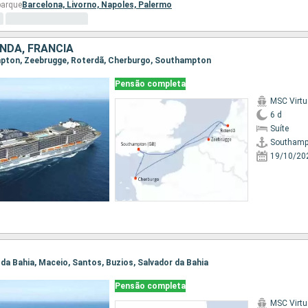
barque
Barcelona,
Livorno,
Napoles,
Palermo
NDA, FRANCIA
ampton, Zeebrugge, Roterdã, Cherburgo, Southampton
Pensão completa
MSC Virt
6 d
Suíte
Southamp
19/10/20
r da Bahia, Maceio, Santos, Buzios, Salvador da Bahia
Pensão completa
MSC Virt