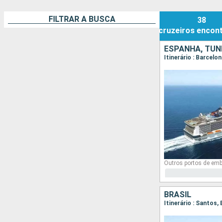
FILTRAR A BUSCA
38
cruzeiros
encon
ESPANHA, TUNÍ
Itinerário : Barcelo
Outros portos de em
BRASIL
Itinerário : Santos,