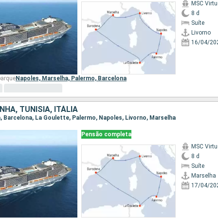
MSC Virt
8 d
Suíte
Livorno
16/04/20
barque
Napoles,
Marselha,
Palermo,
Barcelona
NHA, TUNÍSIA, ITÁLIA
a, Barcelona, La Goulette, Palermo, Napoles, Livorno, Marselha
Pensão completa
MSC Virt
8 d
Suíte
Marselha
17/04/20