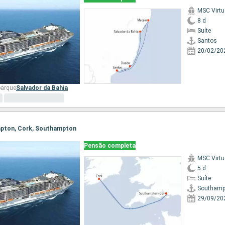
MSC Virt
8 d
Suíte
Santos
20/02/20
barque
Salvador da Bahia
ampton, Cork, Southampton
Pensão completa
MSC Virt
5 d
Suíte
Southamp
29/09/20