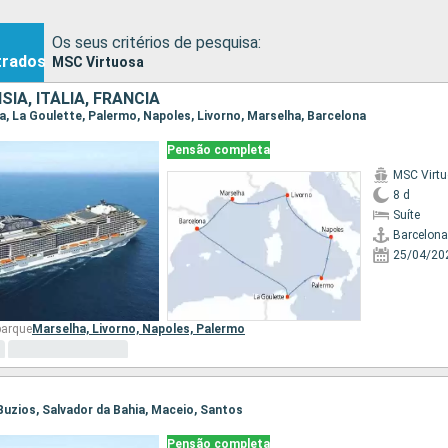
Os seus critérios de pesquisa:
trados
MSC Virtuosa
SIA, ITÁLIA, FRANCIA
na, La Goulette, Palermo, Napoles, Livorno, Marselha, Barcelona
Pensão completa
MSC Virt
8 d
Suíte
Barcelona
25/04/20
barque
Marselha,
Livorno,
Napoles,
Palermo
 Buzios, Salvador da Bahia, Maceio, Santos
Pensão completa