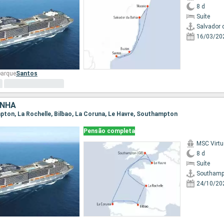
8 d
Suíte
Salvador 
16/03/20
barque
Santos
ANHA
mpton, La Rochelle, Bilbao, La Coruna, Le Havre, Southampton
Pensão completa
MSC Virt
8 d
Suíte
Southamp
24/10/20