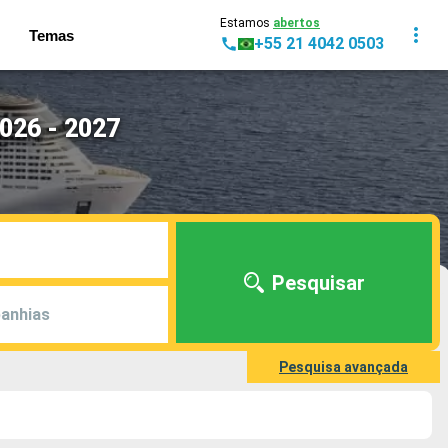
Estamos
abertos
Temas
+55 21 4042 0503
026 - 2027
Pesquisar
anhias
Pesquisa avançada