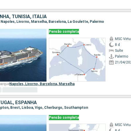
NHA, TUNÍSIA, ITÁLIA
, Napoles, Livorno, Marselha, Barcelona, La Goulette, Palermo
Pensão completa
MSC Virt
8 d
Suíte
Palermo
21/04/20
barque
Napoles,
Livorno,
Barcelona,
Marselha
TUGAL, ESPANHA
mpton, Brest, Lisboa, Vigo, Cherburgo, Southampton
Pensão completa
MSC Virt
8 d