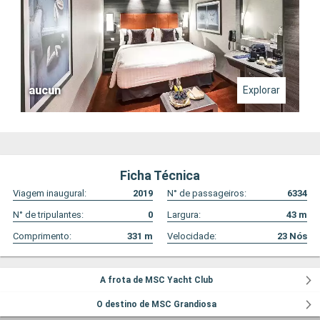
aucun
Explorar
Ficha Técnica
Viagem inaugural:
2019
N° de passageiros:
6334
N° de tripulantes:
0
Largura:
43
m
Comprimento:
331
m
Velocidade:
23
Nós
A frota de MSC Yacht Club
O destino de MSC Grandiosa