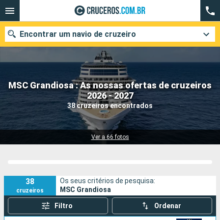
Encontrar um navio de cruzeiro
MSC Grandiosa : As nossas ofertas de cruzeiros
Quando ir?
2026 - 2027
38 cruzeiros encontrados
Data de partida
Cidades
Companhias
Ver a 66 fotos
Pesquisar
38
Os seus critérios de pesquisa:
MSC Grandiosa
cruzeiros
Filtro
Ordenar