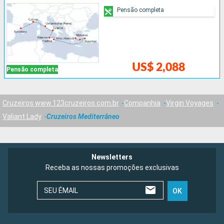
Pensão completa
US$ 2,088
Pensão completa
Cruzeiros www.123cruzeiros.com.br
Companhia
Virgin Voyages
Valiant Lady
Cruzeiros Mediterrâneo
Newsletters
Receba as nossas promoções exclusivas
SEU ÉMAIL
OK