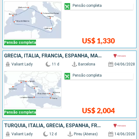
Pensão completa
US$ 1,330
Pensão completa
GRÉCIA, ITÁLIA, FRANCIA, ESPANHA, MALTA
Valiant Lady
11 d
Barcelona
04/06/2028
Pensão completa
US$ 2,004
Pensão completa
TURQUIA, ITÁLIA, GRÉCIA, ESPANHA, FRANCIA
Valiant Lady
12 d
Pireu (Atenas)
14/06/2028