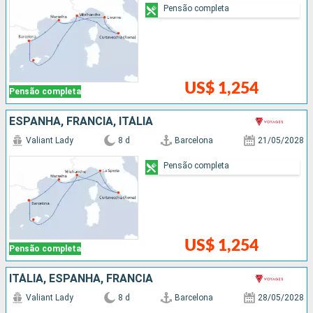
Pensão completa
US$ 1,254
Pensão completa
ESPANHA, FRANCIA, ITÁLIA
Valiant Lady
8 d
Barcelona
21/05/2028
Pensão completa
US$ 1,254
Pensão completa
ITÁLIA, ESPANHA, FRANCIA
Valiant Lady
8 d
Barcelona
28/05/2028