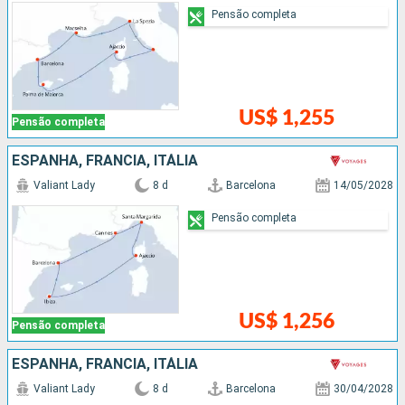
Pensão completa
US$ 1,255
Pensão completa
ESPANHA, FRANCIA, ITÁLIA
Valiant Lady
8 d
Barcelona
14/05/2028
Pensão completa
US$ 1,256
Pensão completa
ESPANHA, FRANCIA, ITÁLIA
Valiant Lady
8 d
Barcelona
30/04/2028