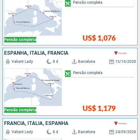
Pensão completa
US$ 1,076
Pensão completa
ESPANHA, ITÁLIA, FRANCIA
Valiant Lady
8 d
Barcelona
15/10/2028
Pensão completa
US$ 1,179
Pensão completa
FRANCIA, ITÁLIA, ESPANHA
Valiant Lady
8 d
Barcelona
24/09/2028