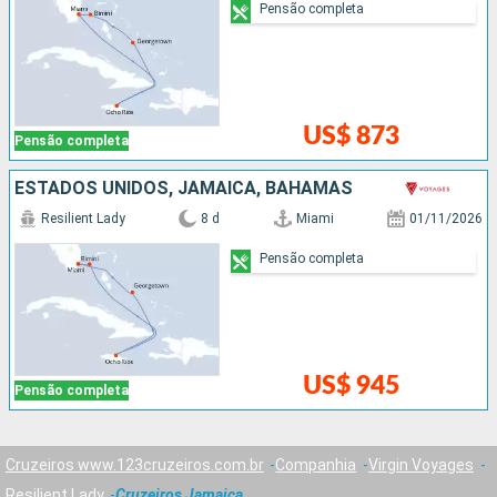
Pensão completa
US$ 873
Pensão completa
ESTADOS UNIDOS, JAMAICA, BAHAMAS
Resilient Lady
8 d
Miami
01/11/2026
Pensão completa
US$ 945
Pensão completa
Cruzeiros www.123cruzeiros.com.br
Companhia
Virgin Voyages
Resilient Lady
Cruzeiros Jamaica