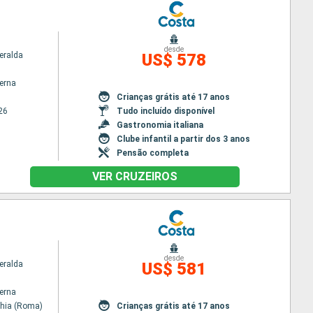
desde
eralda
US$ 578
terna
Crianças grátis até 17 anos
26
Tudo incluído disponível
Gastronomia italiana
Clube infantil a partir dos 3 anos
Pensão completa
VER CRUZEIROS
desde
eralda
US$ 581
terna
chia (Roma)
Crianças grátis até 17 anos