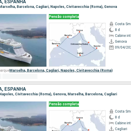
IA, ESPANHA
 Marselha, Barcelona, Cagliari, Napoles, Civitavecchia (Roma), Genova
Pensão completa
Costa Sm
8 d
Cabine in
Genova
09/04/20
barque
Marselha,
Barcelona,
Cagliari,
Napoles,
Civitavecchia (Roma)
IA, ESPANHA
i, Napoles, Civitavecchia (Roma), Genova, Marselha, Barcelona, Cagliari
Pensão completa
Costa Sm
8 d
Cabine in
Cagliari