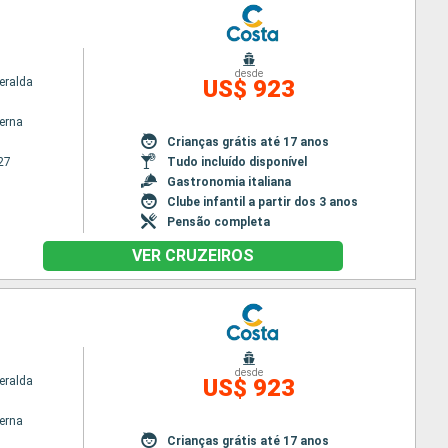
desde
eralda
US$ 923
terna
Crianças grátis até 17 anos
27
Tudo incluído disponível
Gastronomia italiana
Clube infantil a partir dos 3 anos
Pensão completa
VER CRUZEIROS
desde
eralda
US$ 923
terna
Crianças grátis até 17 anos