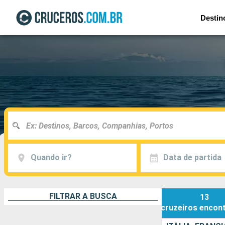
Destin
Quando ir?
Data de partida
FILTRAR A BUSCA
13
cruzeiros
encon