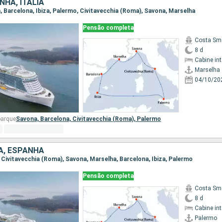
NHA, ITÁLIA
a, Barcelona, Ibiza, Palermo, Civitavecchia (Roma), Savona, Marselha
Pensão completa
Costa Sm
8 d
Cabine in
Marselha
04/10/20
barque
Savona,
Barcelona,
Civitavecchia (Roma),
Palermo
IA, ESPANHA
, Civitavecchia (Roma), Savona, Marselha, Barcelona, Ibiza, Palermo
Pensão completa
Costa Sm
8 d
Cabine in
Palermo