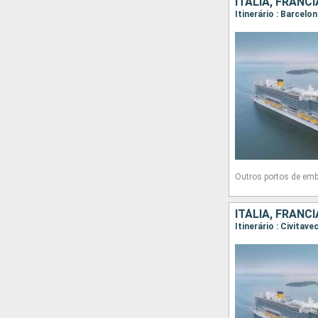
ITÁLIA, FRANC
Itinerário : Barcelo
Outros portos de em
ITÁLIA, FRANC
Itinerário : Civita