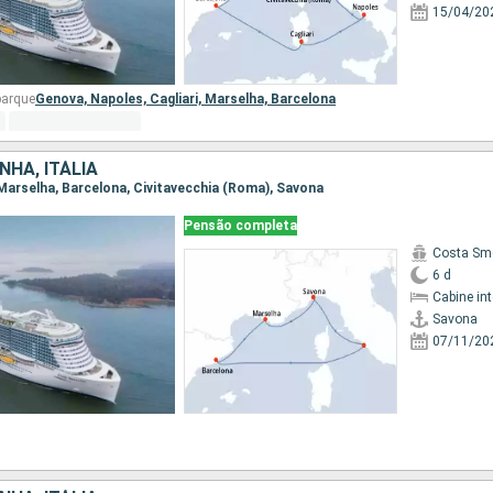
15/04/20
barque
Genova,
Napoles,
Cagliari,
Marselha,
Barcelona
NHA, ITÁLIA
, Marselha, Barcelona, Civitavecchia (Roma), Savona
Pensão completa
Costa Sm
6 d
Cabine in
Savona
07/11/20