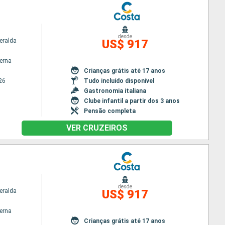
desde
eralda
US$ 917
terna
Crianças grátis até 17 anos
26
Tudo incluído disponível
Gastronomia italiana
Clube infantil a partir dos 3 anos
Pensão completa
VER CRUZEIROS
desde
eralda
US$ 917
terna
Crianças grátis até 17 anos