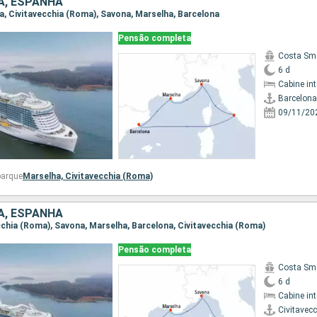
IA, ESPANHA
na, Civitavecchia (Roma), Savona, Marselha, Barcelona
Pensão completa
Costa Sm
6 d
Cabine in
Barcelona
09/11/20
barque
Marselha,
Civitavecchia (Roma)
IA, ESPANHA
vecchia (Roma), Savona, Marselha, Barcelona, Civitavecchia (Roma)
Pensão completa
Costa Sm
6 d
Cabine in
Civitavec