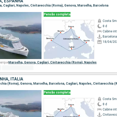
IA, ESPANHA
na, Cagliari, Napoles, Civitavecchia (Roma), Genova, Marselha, Barcelona
Pensão completa
Costa Sm
8 d
Cabine in
Barcelona
18/04/20
barque
Marselha,
Genova,
Cagliari,
Civitavecchia (Roma),
Napoles
NHA, ITÁLIA
ecchia (Roma), Genova, Marselha, Barcelona, Cagliari, Napoles, Civitavecchia 
Pensão completa
Costa Sm
8 d
Cabine in
Civitavec