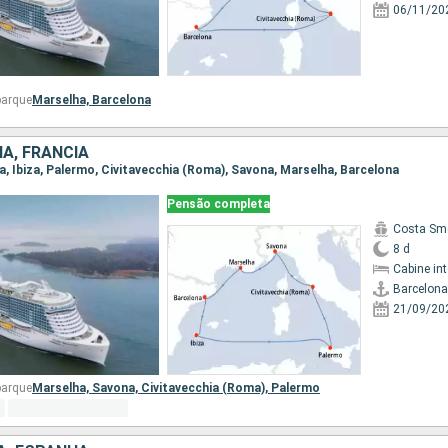
06/11/20
barque
Marselha,
Barcelona
IA, FRANCIA
na, Ibiza, Palermo, Civitavecchia (Roma), Savona, Marselha, Barcelona
Pensão completa
Costa Sm
8 d
Cabine in
Barcelona
21/09/20
barque
Marselha,
Savona,
Civitavecchia (Roma),
Palermo