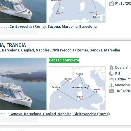
01/10/20
barque
Civitavecchia (Roma),
Savona,
Marselha,
Barcelona
IA, FRANCIA
a, Barcelona, Cagliari, Napoles, Civitavecchia (Roma), Genova, Marselha
Pensão completa
Costa Sm
8 d
Cabine in
Marselha
10/04/20
barque
Genova,
Barcelona,
Cagliari,
Napoles,
Civitavecchia (Roma)