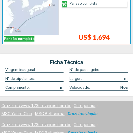
Pensão completa
US$ 1,694
Pensão completa
Ficha Técnica
Viagem inaugural:
N° de passageiros:
N° de tripulantes:
Largura:
m
Comprimento:
m
Velocidade:
Nós
Cruzeiros www.123cruzeiros.com.br
Companhia
MSC Yacht Club
MSC Bellissima
Cruzeiros Japão
Cruzeiros www.123cruzeiros.com.br
Companhia
MSC Yacht Club
MSC Bellissima
Cruzeiros Japão