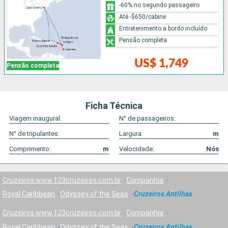
-60% no segundo passageiro
Até -$650/cabine
Entretenimento a bordo incluído
Pensão completa
US$ 1,749
Pensão completa
Ficha Técnica
Viagem inaugural:
N° de passageiros:
N° de tripulantes:
Largura:
m
Comprimento:
m
Velocidade:
Nós
Cruzeiros www.123cruzeiros.com.br
Companhia
Royal Caribbean
Odyssey of the Seas
Cruzeiros Antilhas
Cruzeiros www.123cruzeiros.com.br
Companhia
Royal Caribbean
Odyssey of the Seas
Cruzeiros Antilhas