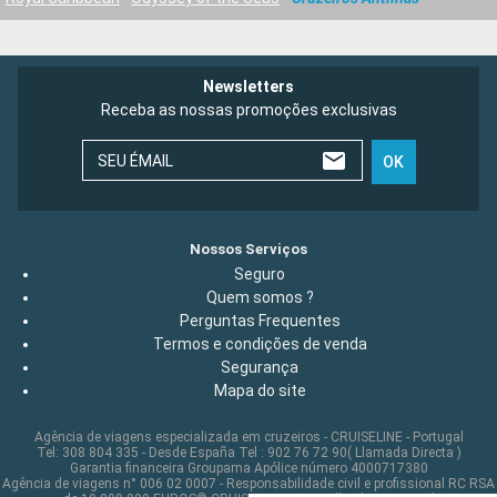
Newsletters
Receba as nossas promoções exclusivas
SEU ÉMAIL
OK
Nossos Serviços
Seguro
Quem somos ?
Perguntas Frequentes
Termos e condições de venda
Segurança
Mapa do site
Agência de viagens especializada em cruzeiros - CRUISELINE - Portugal
Tel: 308 804 335 - Desde España Tel : 902 76 72 90( Llamada Directa )
Garantia financeira Groupama Apólice número 4000717380
Agência de viagens n° 006 02 0007 - Responsabilidade civil e profissional RC RSA