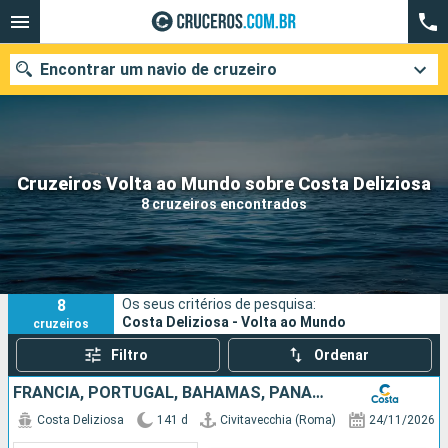
Encontrar um navio de cruzeiro
Quando ir?
Cruzeiros Volta ao Mundo sobre Costa Deliziosa
8 cruzeiros encontrados
Data de partida
Cidades
Companhias
8
Os seus critérios de pesquisa:
Pesquisar
Costa Deliziosa - Volta ao Mundo
cruzeiros
Filtro
Ordenar
FRANCIA, PORTUGAL, BAHAMAS, PANAMÁ, COSTA RICA, GUATEMALA, MÉXICO, ESTADOS UNIDOS, FIDJI (ILHAS), NOVA CALEDÔNIA, AUSTRÁLIA, PAPUA NOVA GUINÉ, JAPÃO, TAIWAN, CHINA, VITENÃ, TAILÃNDIA, SINGAPURA, MALÁS
Costa Deliziosa
141 d
Civitavecchia (Roma)
24/11/2026