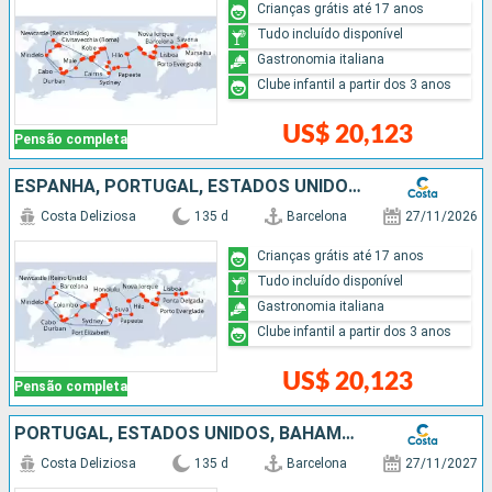
Crianças grátis até 17 anos
Tudo incluído disponível
Gastronomia italiana
Clube infantil a partir dos 3 anos
US$ 20,123
Pensão completa
ESPANHA, PORTUGAL, ESTADOS UNIDOS, BAHAMAS, PANAMÁ, COSTA RICA, GUATEMALA, MÉXICO, FRANCIA, FIDJI (ILHAS), NOVA CALEDÔNIA, AUSTRÁLIA, PAPUA NOVA GUINÉ, JAPÃO, TAIWAN, CHINA, VITENÃ, TAILÃNDIA, SINGAPU
Costa Deliziosa
135 d
Barcelona
27/11/2026
Crianças grátis até 17 anos
Tudo incluído disponível
Gastronomia italiana
Clube infantil a partir dos 3 anos
US$ 20,123
Pensão completa
PORTUGAL, ESTADOS UNIDOS, BAHAMAS, PANAMÁ, COSTA RICA, GUATEMALA, MÉXICO, SAMOA, FIDJI (ILHAS), TONGA, NOVA ZELÂNDIA, AUSTRÁLIA, PAPUA NOVA GUINÉ, JAPÃO, TAIWAN, CHINA, VITENÃ, SINGAPURA, MALÁSIA, TAI
Costa Deliziosa
135 d
Barcelona
27/11/2027