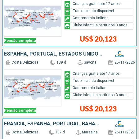
Crianças grátis até 17 anos
Tudo incluído disponível
Gastronomia italiana
Clube infantil a partir dos 3 anos
US$ 20,123
Pensão completa
ESPANHA, PORTUGAL, ESTADOS UNIDOS, BAHAMAS, PANAMÁ, COSTA RICA, GUATEMALA, MÉXICO, FRANCIA, FIDJI (ILHAS), NOVA CALEDÔNIA, AUSTRÁLIA, PAPUA NOVA GUINÉ, JAPÃO, TAIWAN, CHINA, VITENÃ, TAILÃNDIA, SINGAPU
Costa Deliziosa
139 d
Savona
25/11/2026
Crianças grátis até 17 anos
Tudo incluído disponível
Gastronomia italiana
Clube infantil a partir dos 3 anos
US$ 20,123
Pensão completa
FRANCIA, ESPANHA, PORTUGAL, BAHAMAS, PANAMÁ, COSTA RICA, GUATEMALA, MÉXICO, ESTADOS UNIDOS, SAMOA, FIDJI (ILHAS), TONGA, NOVA ZELÂNDIA, AUSTRÁLIA, PAPUA NOVA GUINÉ, JAPÃO, TAIWAN, CHINA, VITENÃ, SINGA
Costa Deliziosa
137 d
Marselha
26/11/2027