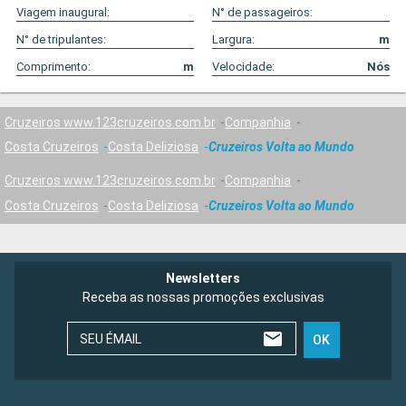
Viagem inaugural:
N° de passageiros:
N° de tripulantes:
Largura:
m
Comprimento:
m
Velocidade:
Nós
Cruzeiros www.123cruzeiros.com.br
Companhia
Costa Cruzeiros
Costa Deliziosa
Cruzeiros Volta ao Mundo
Cruzeiros www.123cruzeiros.com.br
Companhia
Costa Cruzeiros
Costa Deliziosa
Cruzeiros Volta ao Mundo
Newsletters
Receba as nossas promoções exclusivas
SEU ÉMAIL
OK