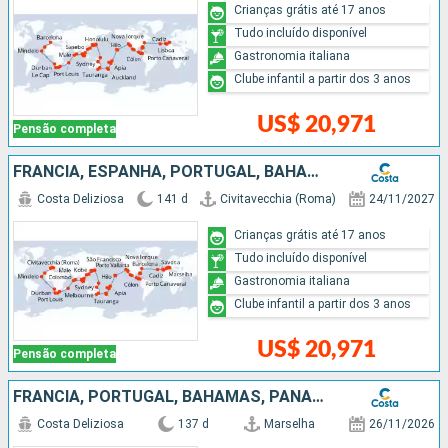
Crianças grátis até 17 anos
Tudo incluído disponível
Gastronomia italiana
Clube infantil a partir dos 3 anos
US$ 20,971
Pensão completa
FRANCIA, ESPANHA, PORTUGAL, BAHAMAS, PANAMÁ, COSTA RICA, GUATEMALA, MÉXICO, ESTADOS UNIDOS, SAMOA, FIDJI (ILHAS), TONGA, NOVA ZELÂNDIA, AUSTRÁLIA, PAPUA NOVA GUINÉ, JAPÃO, TAIWAN, CHINA, VITENÃ, SINGA
Costa Deliziosa
141 d
Civitavecchia (Roma)
24/11/2027
Crianças grátis até 17 anos
Tudo incluído disponível
Gastronomia italiana
Clube infantil a partir dos 3 anos
US$ 20,971
Pensão completa
FRANCIA, PORTUGAL, BAHAMAS, PANAMÁ, COSTA RICA, GUATEMALA, MÉXICO, ESTADOS UNIDOS, FIDJI (ILHAS), NOVA CALEDÔNIA, AUSTRÁLIA, PAPUA NOVA GUINÉ, JAPÃO, TAIWAN, CHINA, VITENÃ, TAILÃNDIA, SINGAPURA, MALÁS
Costa Deliziosa
137 d
Marselha
26/11/2026