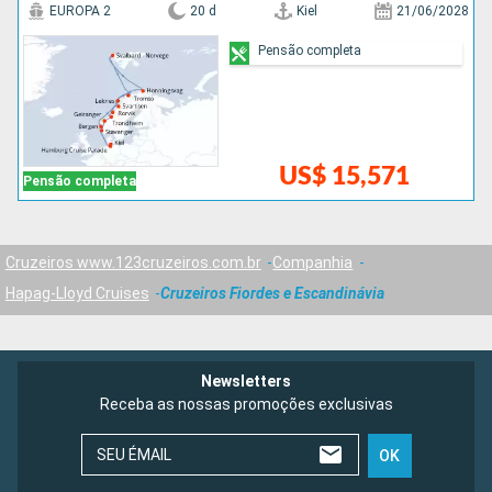
EUROPA 2
20 d
Kiel
21/06/2028
Pensão completa
US$ 15,571
Pensão completa
Cruzeiros www.123cruzeiros.com.br
Companhia
Hapag-Lloyd Cruises
Cruzeiros Fiordes e Escandinávia
Newsletters
Receba as nossas promoções exclusivas
SEU ÉMAIL
OK