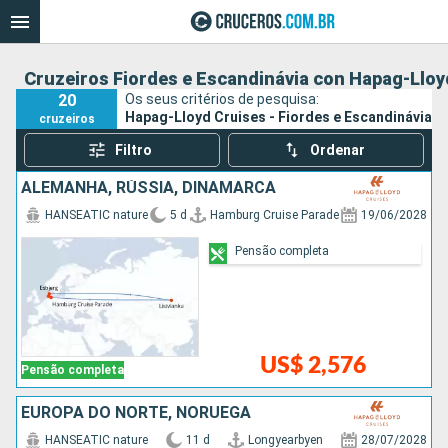
Cruzeiros Fiordes e Escandinávia con Hapag-Lloy
20
Os seus critérios de pesquisa:
Hapag-Lloyd Cruises - Fiordes e Escandinávia
cruzeiros
Filtro
Ordenar
ALEMANHA, RÚSSIA, DINAMARCA
HANSEATIC nature
5 d
Hamburg Cruise Parade
19/06/2028
Pensão completa
US$ 2,576
Pensão completa
EUROPA DO NORTE, NORUEGA
HANSEATIC nature
11 d
Longyearbyen
28/07/2028