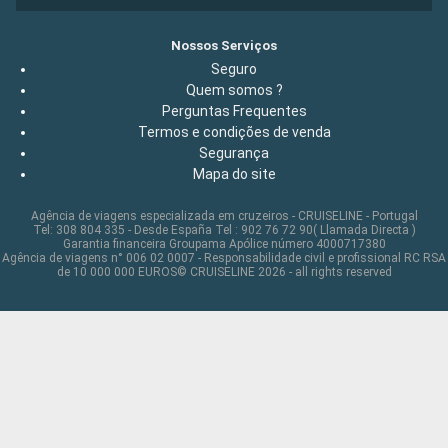
Nossos Serviços
Seguro
Quem somos ?
Perguntas Frequentes
Termos e condições de venda
Segurança
Mapa do site
Agência de viagens especializada em cruzeiros - CRUISELINE - Portugal
Tel: 308 804 335 - Desde España Tel : 902 76 72 90( Llamada Directa )
Garantia financeira Groupama Apólice número 4000717380
Agência de viagens n° 006 02 0007 - Responsabilidade civil e profissional RC RSA
de 10 000 000 EUROS© CRUISELINE 2026 - all rights reserved