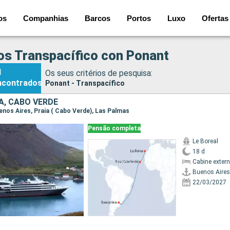
os
Companhias
Barcos
Portos
Luxo
Ofertas
os Transpacífico con Ponant
1
Os seus critérios de pesquisa:
ncontrados
Ponant - Transpacífico
A, CABO VERDE
uenos Aires, Praia ( Cabo Verde), Las Palmas
Pensão completa
Le Boreal
18 d
Cabine exter
Buenos Aires
22/03/2027