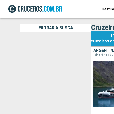
Destin
Cruzeir
FILTRAR A BUSCA
1
cruzeiros
e
ARGENTIN
Itinerário : B