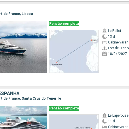
L
ort de France, Lisboa
Pensão completa
Le Bellot
13 d
Cabine varan
Fort de Franc
18/04/2027
 ESPANHA
ort de France, Santa Cruz do Tenerife
Pensão completa
Le Laperouse
11 d
Cabine varan