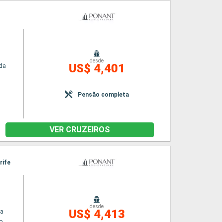
n
desde
US$ 4,401
da
Pensão completa
VER CRUZEIROS
rife
desde
US$ 4,413
na
o