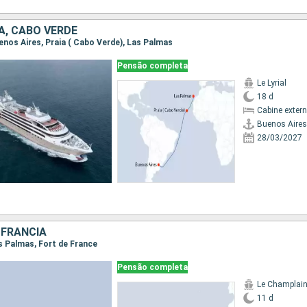
A, CABO VERDE
uenos Aires, Praia ( Cabo Verde), Las Palmas
Pensão completa
Le Lyrial
18 d
Cabine exter
Buenos Aires
28/03/2027
 FRANCIA
as Palmas, Fort de France
Pensão completa
Le Champlai
11 d