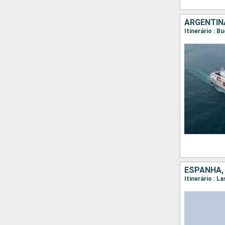
ARGENTIN
Itinerário : B
ESPANHA,
Itinerário : L