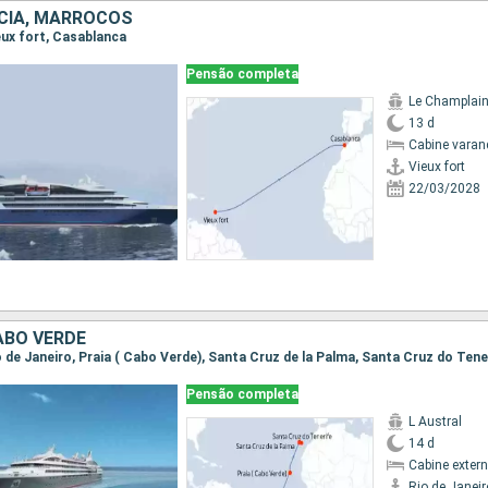
CIA, MARROCOS
ieux fort, Casablanca
Pensão completa
Le Champlai
13 d
Cabine varan
Vieux fort
22/03/2028
ABO VERDE
io de Janeiro, Praia ( Cabo Verde), Santa Cruz de la Palma, Santa Cruz do Tene
Pensão completa
L Austral
14 d
Cabine exter
Rio de Janeir