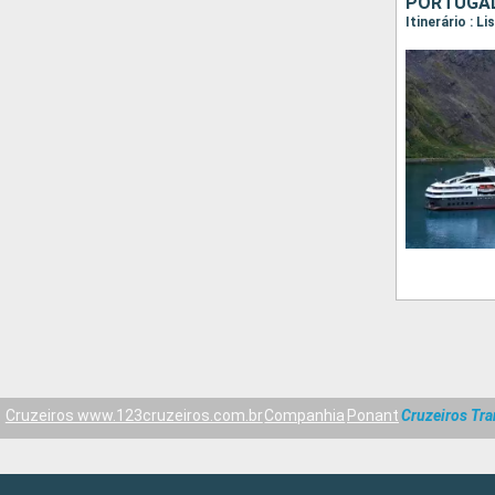
PORTUGAL
Itinerário : L
Cruzeiros www.123cruzeiros.com.br
Companhia
Ponant
Cruzeiros Tra