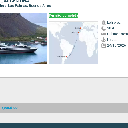
, ARGENTINA
isboa, Las Palmas, Buenos Aires
Pensão completa
Le Boreal
20 d
Cabine exter
Lisboa
24/10/2026
nspacífico