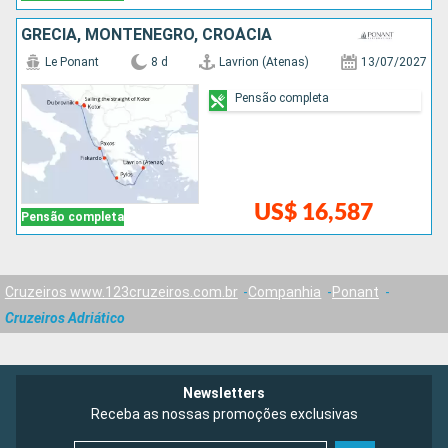
GRÉCIA, MONTENEGRO, CROÁCIA
Le Ponant
8 d
Lavrion (Atenas)
13/07/2027
Pensão completa
US$ 16,587
Pensão completa
Cruzeiros www.123cruzeiros.com.br
Companhia
Ponant
Cruzeiros Adriático
Newsletters
Receba as nossas promoções exclusivas