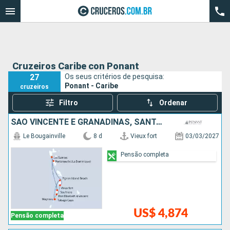
Cruzeiros Caribe con Ponant
27
Os seus critérios de pesquisa:
Ponant - Caribe
cruzeiros
Filtro
Ordenar
SÃO VINCENTE E GRANADINAS, SANTA LUCIA, REPUBLICA DOMINICANA
Le Bougainville
8 d
Vieux fort
03/03/2027
Pensão completa
US$ 4,874
Pensão completa