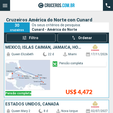
Cruzeiros América do Norte con Cunard
30
Os seus critérios de pesquisa:
Cunard - América do Norte
cruzeiros
Filtro
Ordenar
MÉXICO, ISLAS CAIMÁN, JAMAICA, HONDURAS, PORTO RICO, ANTIGUA E BARBUDA, SANTA LUCIA, BARBADOS, ESTADOS UNIDOS
Queen Elizabeth
22 d
Miami
17/11/2026
Pensão completa
US$ 4,472
Pensão completa
ESTADOS UNIDOS, CANADÁ
Queen Mary 2
8 d
Nova Iorque
02/07/2027