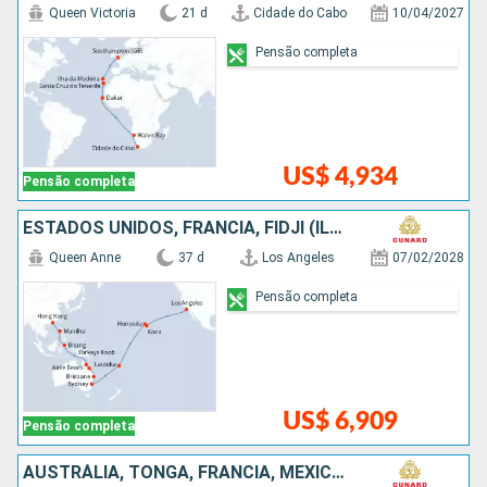
Queen Victoria
21 d
Cidade do Cabo
10/04/2027
Pensão completa
US$ 4,934
Pensão completa
ESTADOS UNIDOS, FRANCIA, FIDJI (ILHAS), AUSTRÁLIA, INDONESIA, FILIPINAS, CHINA
Queen Anne
37 d
Los Angeles
07/02/2028
Pensão completa
US$ 6,909
Pensão completa
AUSTRÁLIA, TONGA, FRANCIA, MÉXICO, COSTA RICA, PANAMÁ, ARUBA, ESTADOS UNIDOS