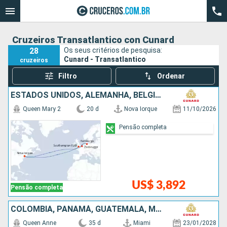
Cruzeiros Transatlantico con Cunard
28
Os seus critérios de pesquisa:
Cunard - Transatlantico
cruzeiros
Filtro
Ordenar
ESTADOS UNIDOS, ALEMANHA, BÉLGICA
Queen Mary 2
20 d
Nova Iorque
11/10/2026
Pensão completa
US$ 3,892
Pensão completa
COLOMBIA, PANAMÁ, GUATEMALA, MÉXICO, ESTADOS UNIDOS, FRANCIA, FIDJI (ILHAS), AUSTRÁLIA
Queen Anne
35 d
Miami
23/01/2028