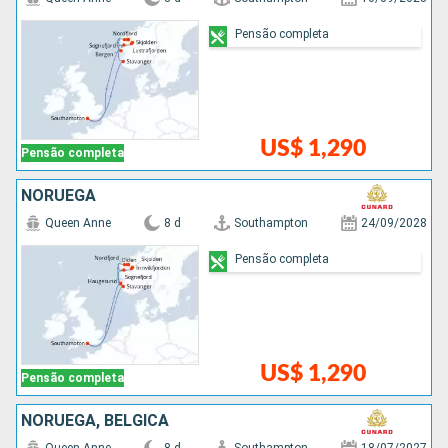
Pensão completa
US$ 1,290
Pensão completa
NORUEGA
Queen Anne
8 d
Southampton
24/09/2028
Pensão completa
US$ 1,290
Pensão completa
NORUEGA, BÉLGICA