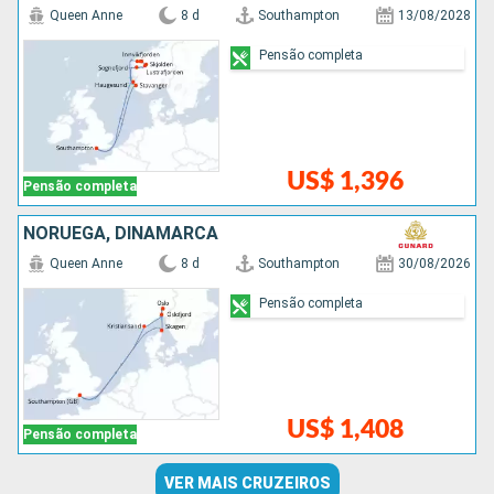
Queen Anne
8 d
Southampton
13/08/2028
Pensão completa
US$ 1,396
Pensão completa
NORUEGA, DINAMARCA
Queen Anne
8 d
Southampton
30/08/2026
Pensão completa
US$ 1,408
Pensão completa
VER MAIS CRUZEIROS