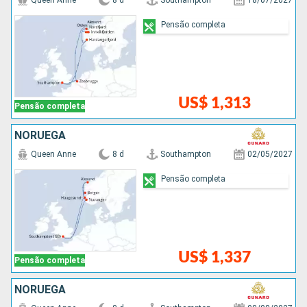
Queen Anne
8 d
Southampton
18/07/2027
Pensão completa
US$ 1,313
Pensão completa
NORUEGA
Queen Anne
8 d
Southampton
02/05/2027
Pensão completa
US$ 1,337
Pensão completa
NORUEGA