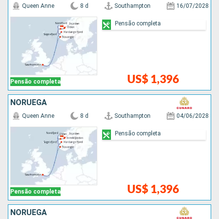
Queen Anne
8 d
Southampton
16/07/2028
Pensão completa
US$ 1,396
Pensão completa
NORUEGA
Queen Anne
8 d
Southampton
04/06/2028
Pensão completa
US$ 1,396
Pensão completa
NORUEGA