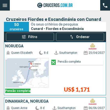
Cruzeiros Fiordes e Escandinávia con Cunard
50
Os seus critérios de pesquisa:
Cunard - Fiordes e Escandinávia
cruzeiros
Filtro
Ordenar
NORUEGA
Queen Elizabeth
8 d
Southampton
25/04/2027
Pensão completa
US$ 1,171
Pensão completa
DINAMARCA, NORUEGA
Queen Anne
8 d
Southampton
06/06/2027