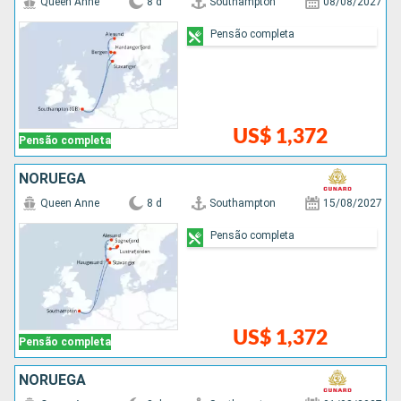
Queen Anne
8 d
Southampton
08/08/2027
Pensão completa
US$ 1,372
Pensão completa
NORUEGA
Queen Anne
8 d
Southampton
15/08/2027
Pensão completa
US$ 1,372
Pensão completa
NORUEGA